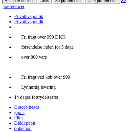
Se
Accepter cookies
Afvis
Se præferencer
Gem præferencer
præferencer
Privatlivspolitik
Privatlivspolitik
Videre
Fri fragt over 999 DKK
til
forsendelse inden for 5 dage
indhold
over 800 vare
Fri fragt ved køb over 999
Lynhurtig levering
14 dages fortrydelsesret
Dracco heads
jojo´s
Film
Diddl papir
pokemon