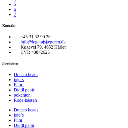
5
6
7
Kontakt
+45 31 32 90 20
info@legetøjsjægeren.dk
Køgevej 79, 4652 Hårlev
CVR 43842625
Produkter
Dracco heads
jojo´s
Film
Diddl papir
pokemon
Rode-kassen
Dracco heads
jojo´s
Film
Diddl papir