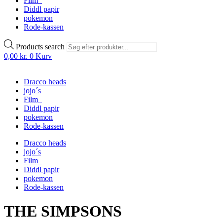
Film
Diddl papir
pokemon
Rode-kassen
Products search
0,00
kr.
0
Kurv
Dracco heads
jojo´s
Film
Diddl papir
pokemon
Rode-kassen
Dracco heads
jojo´s
Film
Diddl papir
pokemon
Rode-kassen
THE SIMPSONS