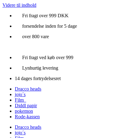
Videre til indhold
Fri fragt over 999 DKK
forsendelse inden for 5 dage
over 800 vare
Fri fragt ved køb over 999
Lynhurtig levering
14 dages fortrydelsesret
Dracco heads
jojo´s
Film
Diddl papir
pokemon
Rode-kassen
Dracco heads
jojo´s