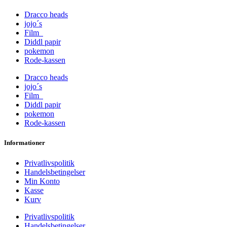
Dracco heads
jojo´s
Film
Diddl papir
pokemon
Rode-kassen
Dracco heads
jojo´s
Film
Diddl papir
pokemon
Rode-kassen
Informationer
Privatlivspolitik
Handelsbetingelser
Min Konto
Kasse
Kurv
Privatlivspolitik
Handelsbetingelser