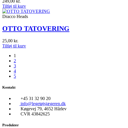
249,00
kr.
Tilføj til kurv
Dracco Heads
OTTO TATOVERING
25,00
kr.
Tilføj til kurv
1
2
3
4
5
Kontakt
+45 31 32 90 20
info@legetøjsjægeren.dk
Køgevej 79, 4652 Hårlev
CVR 43842625
Produkter