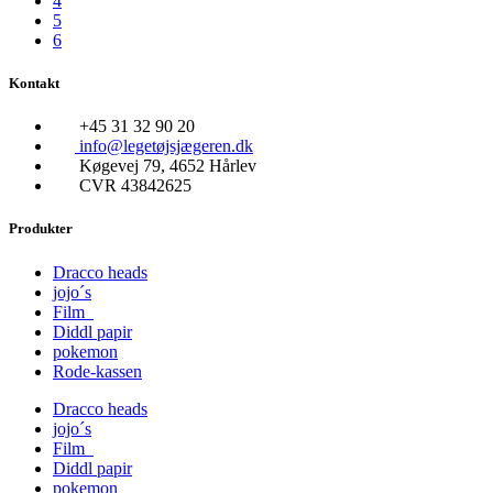
4
5
6
Kontakt
+45 31 32 90 20
info@legetøjsjægeren.dk
Køgevej 79, 4652 Hårlev
CVR 43842625
Produkter
Dracco heads
jojo´s
Film
Diddl papir
pokemon
Rode-kassen
Dracco heads
jojo´s
Film
Diddl papir
pokemon