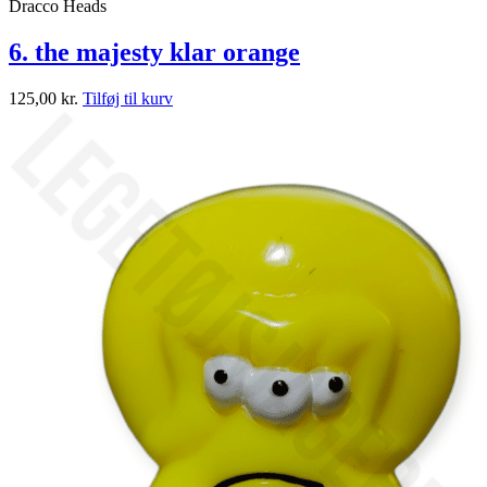
Dracco Heads
6. the majesty klar orange
125,00
kr.
Tilføj til kurv