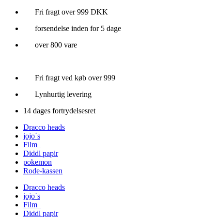
Videre
Fri fragt over 999 DKK
til
forsendelse inden for 5 dage
indhold
over 800 vare
Fri fragt ved køb over 999
Lynhurtig levering
14 dages fortrydelsesret
Dracco heads
jojo´s
Film
Diddl papir
pokemon
Rode-kassen
Dracco heads
jojo´s
Film
Diddl papir