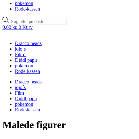
pokemon
Rode-kassen
Products
search
0,00
kr.
0
Kurv
Dracco heads
jojo´s
Film
Diddl papir
pokemon
Rode-kassen
Dracco heads
jojo´s
Film
Diddl papir
pokemon
Rode-kassen
Malede figurer