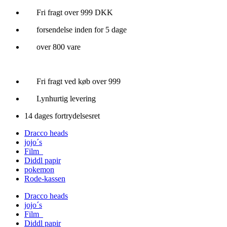
Videre
Fri fragt over 999 DKK
til
forsendelse inden for 5 dage
indhold
over 800 vare
Fri fragt ved køb over 999
Lynhurtig levering
14 dages fortrydelsesret
Dracco heads
jojo´s
Film
Diddl papir
pokemon
Rode-kassen
Dracco heads
jojo´s
Film
Diddl papir