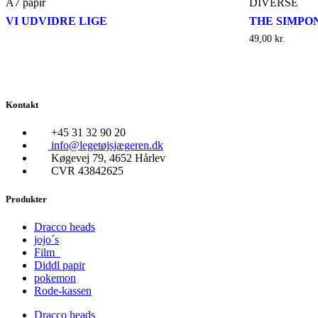
A7 papir
DIVERSE
VI UDVIDRE LIGE
THE SIMPO
49,00
kr.
Kontakt
+45 31 32 90 20
info@legetøjsjægeren.dk
Køgevej 79, 4652 Hårlev
CVR 43842625
Produkter
Dracco heads
jojo´s
Film
Diddl papir
pokemon
Rode-kassen
Dracco heads