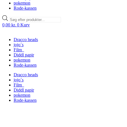
pokemon
Rode-kassen
Products
search
0,00
kr.
0
Kurv
Dracco heads
jojo´s
Film
Diddl papir
pokemon
Rode-kassen
Dracco heads
jojo´s
Film
Diddl papir
pokemon
Rode-kassen