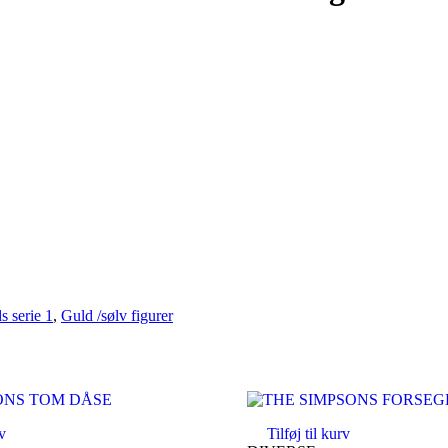
s serie 1
,
Guld /sølv figurer
rv
Tilføj til kurv