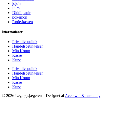
jojo´s
Film
Diddl papir
pokemon
Rode-kassen
Informationer
Privatlivspolitik
Handelsbetingelser
Min Konto
Kasse
Kurv
Privatlivspolitik
Handelsbetingelser
Min Konto
Kasse
Kurv
© 2026 Legetøjsjægeren – Designet af
Aveo web&marketing