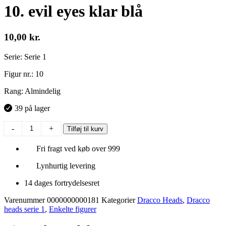
10. evil eyes klar blå
10,00
kr.
Serie: Serie 1
Figur nr.: 10
Rang: Almindelig
39 på lager
10.
-
+
Tilføj til kurv
evil
eyes
Fri fragt ved køb over 999
klar
blå
Lynhurtig levering
antal
14 dages fortrydelsesret
Varenummer
0000000000181
Kategorier
Dracco Heads
,
Dracco
heads serie 1
,
Enkelte figurer