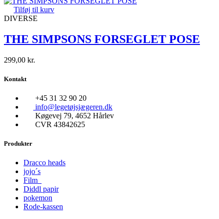
Tilføj til kurv
DIVERSE
THE SIMPSONS FORSEGLET POSE
299,00
kr.
Kontakt
+45 31 32 90 20
info@legetøjsjægeren.dk
Køgevej 79, 4652 Hårlev
CVR 43842625
Produkter
Dracco heads
jojo´s
Film
Diddl papir
pokemon
Rode-kassen