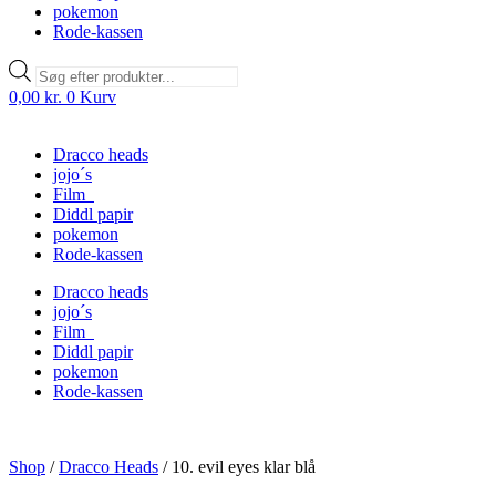
pokemon
Rode-kassen
Products
search
0,00
kr.
0
Kurv
Dracco heads
jojo´s
Film
Diddl papir
pokemon
Rode-kassen
Dracco heads
jojo´s
Film
Diddl papir
pokemon
Rode-kassen
Shop
/
Dracco Heads
/
10. evil eyes klar blå