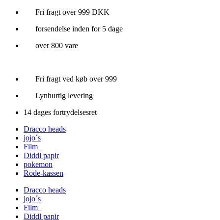
Videre
Fri fragt over 999 DKK
til
forsendelse inden for 5 dage
indhold
over 800 vare
Fri fragt ved køb over 999
Lynhurtig levering
14 dages fortrydelsesret
Dracco heads
jojo´s
Film
Diddl papir
pokemon
Rode-kassen
Dracco heads
jojo´s
Film
Diddl papir