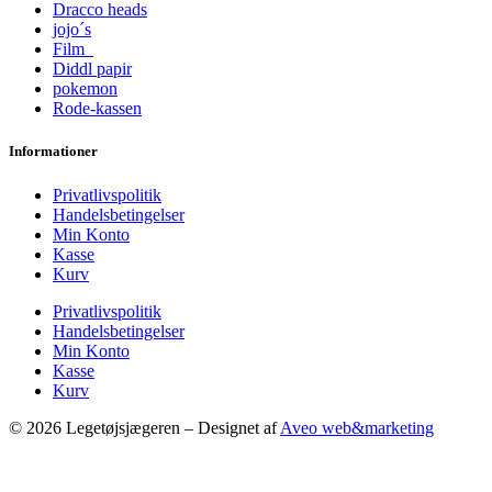
Dracco heads
jojo´s
Film
Diddl papir
pokemon
Rode-kassen
Informationer
Privatlivspolitik
Handelsbetingelser
Min Konto
Kasse
Kurv
Privatlivspolitik
Handelsbetingelser
Min Konto
Kasse
Kurv
© 2026 Legetøjsjægeren – Designet af
Aveo web&marketing