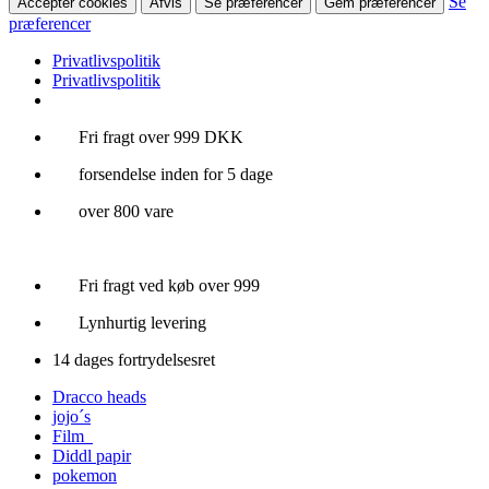
Se
Accepter cookies
Afvis
Se præferencer
Gem præferencer
præferencer
Privatlivspolitik
Privatlivspolitik
Videre
Fri fragt over 999 DKK
til
forsendelse inden for 5 dage
indhold
over 800 vare
Fri fragt ved køb over 999
Lynhurtig levering
14 dages fortrydelsesret
Dracco heads
jojo´s
Film
Diddl papir
pokemon