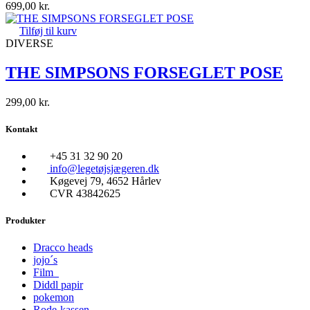
699,00
kr.
Tilføj til kurv
DIVERSE
THE SIMPSONS FORSEGLET POSE
299,00
kr.
Kontakt
+45 31 32 90 20
info@legetøjsjægeren.dk
Køgevej 79, 4652 Hårlev
CVR 43842625
Produkter
Dracco heads
jojo´s
Film
Diddl papir
pokemon
Rode-kassen