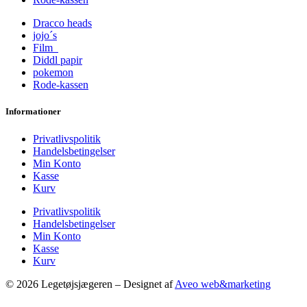
Dracco heads
jojo´s
Film
Diddl papir
pokemon
Rode-kassen
Informationer
Privatlivspolitik
Handelsbetingelser
Min Konto
Kasse
Kurv
Privatlivspolitik
Handelsbetingelser
Min Konto
Kasse
Kurv
© 2026 Legetøjsjægeren – Designet af
Aveo web&marketing