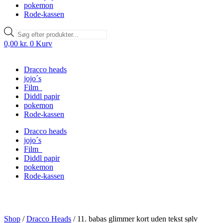
pokemon
Rode-kassen
Products
search
0,00
kr.
0
Kurv
Dracco heads
jojo´s
Film
Diddl papir
pokemon
Rode-kassen
Dracco heads
jojo´s
Film
Diddl papir
pokemon
Rode-kassen
Shop
/
Dracco Heads
/
11. babas glimmer kort uden tekst sølv