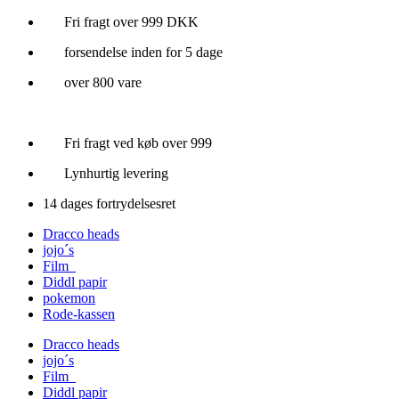
Videre
Fri fragt over 999 DKK
til
forsendelse inden for 5 dage
indhold
over 800 vare
Fri fragt ved køb over 999
Lynhurtig levering
14 dages fortrydelsesret
Dracco heads
jojo´s
Film
Diddl papir
pokemon
Rode-kassen
Dracco heads
jojo´s
Film
Diddl papir