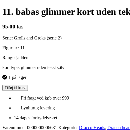
11. babas glimmer kort uden tek
95,00
kr.
Serie: Grolls and Groks (serie 2)
Figur nr.: 11
Rang: sjælden
kort type: glimmer uden tekst sølv
1 på lager
Tilføj til kurv
Fri fragt ved køb over 999
Lynhurtig levering
14 dages fortrydelsesret
Varenummer
0000000006631
Kategorier
Dracco Heads
,
Dracco head