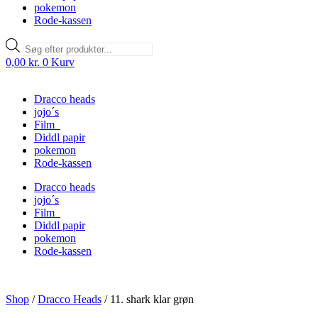
pokemon
Rode-kassen
Products
search
0,00
kr.
0
Kurv
Dracco heads
jojo´s
Film
Diddl papir
pokemon
Rode-kassen
Dracco heads
jojo´s
Film
Diddl papir
pokemon
Rode-kassen
Shop
/
Dracco Heads
/
11. shark klar grøn