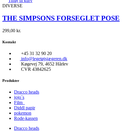
Tilføj til kurv
DIVERSE
THE SIMPSONS FORSEGLET POSE
299,00
kr.
Kontakt
+45 31 32 90 20
info@legetøjsjægeren.dk
Køgevej 79, 4652 Hårlev
CVR 43842625
Produkter
Dracco heads
jojo´s
Film
Diddl papir
pokemon
Rode-kassen
Dracco heads