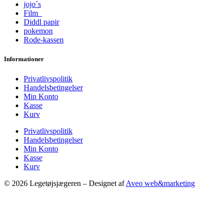
jojo´s
Film
Diddl papir
pokemon
Rode-kassen
Informationer
Privatlivspolitik
Handelsbetingelser
Min Konto
Kasse
Kurv
Privatlivspolitik
Handelsbetingelser
Min Konto
Kasse
Kurv
© 2026 Legetøjsjægeren – Designet af
Aveo web&marketing