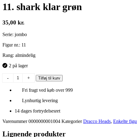
11. shark klar grøn
35,00
kr.
Serie: jombo
Figur nr.: 11
Rang: almindelig
2 på lager
11.
-
+
Tilføj til kurv
shark
klar
Fri fragt ved køb over 999
grøn
antal
Lynhurtig levering
14 dages fortrydelsesret
Varenummer
0000000001004
Kategorier
Dracco Heads
,
Enkelte figu
Lignende produkter