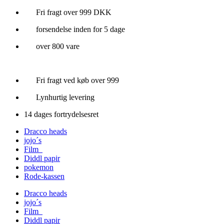
Videre
Fri fragt over 999 DKK
til
forsendelse inden for 5 dage
indhold
over 800 vare
Fri fragt ved køb over 999
Lynhurtig levering
14 dages fortrydelsesret
Dracco heads
jojo´s
Film
Diddl papir
pokemon
Rode-kassen
Dracco heads
jojo´s
Film
Diddl papir