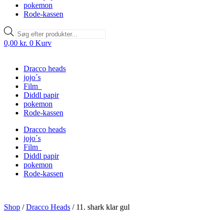
pokemon
Rode-kassen
Products
search
0,00
kr.
0
Kurv
Dracco heads
jojo´s
Film
Diddl papir
pokemon
Rode-kassen
Dracco heads
jojo´s
Film
Diddl papir
pokemon
Rode-kassen
Shop
/
Dracco Heads
/
11. shark klar gul