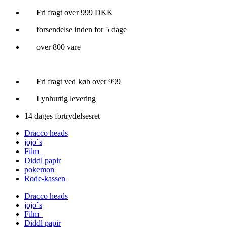
Videre
Fri fragt over 999 DKK
til
forsendelse inden for 5 dage
indhold
over 800 vare
Fri fragt ved køb over 999
Lynhurtig levering
14 dages fortrydelsesret
Dracco heads
jojo´s
Film
Diddl papir
pokemon
Rode-kassen
Dracco heads
jojo´s
Film
Diddl papir