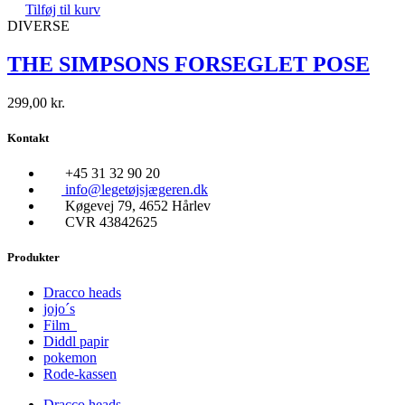
Tilføj til kurv
DIVERSE
THE SIMPSONS FORSEGLET POSE
299,00
kr.
Kontakt
+45 31 32 90 20
info@legetøjsjægeren.dk
Køgevej 79, 4652 Hårlev
CVR 43842625
Produkter
Dracco heads
jojo´s
Film
Diddl papir
pokemon
Rode-kassen
Dracco heads