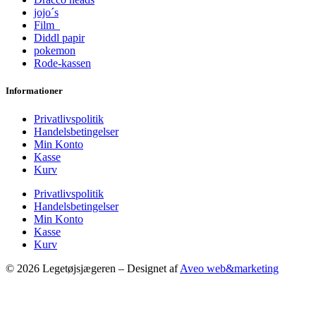
jojo´s
Film
Diddl papir
pokemon
Rode-kassen
Informationer
Privatlivspolitik
Handelsbetingelser
Min Konto
Kasse
Kurv
Privatlivspolitik
Handelsbetingelser
Min Konto
Kasse
Kurv
© 2026 Legetøjsjægeren – Designet af
Aveo web&marketing