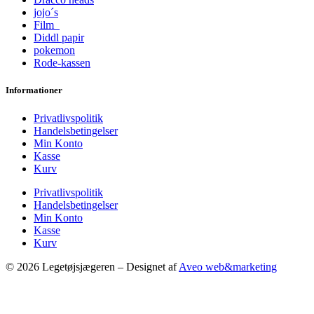
jojo´s
Film
Diddl papir
pokemon
Rode-kassen
Informationer
Privatlivspolitik
Handelsbetingelser
Min Konto
Kasse
Kurv
Privatlivspolitik
Handelsbetingelser
Min Konto
Kasse
Kurv
© 2026 Legetøjsjægeren – Designet af
Aveo web&marketing