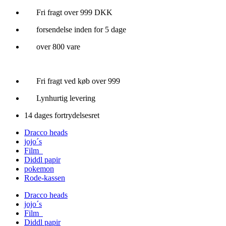
Videre
Fri fragt over 999 DKK
til
forsendelse inden for 5 dage
indhold
over 800 vare
Fri fragt ved køb over 999
Lynhurtig levering
14 dages fortrydelsesret
Dracco heads
jojo´s
Film
Diddl papir
pokemon
Rode-kassen
Dracco heads
jojo´s
Film
Diddl papir