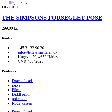
Tilføj til kurv
DIVERSE
THE SIMPSONS FORSEGLET POSE
299,00
kr.
Kontakt
+45 31 32 90 20
info@legetøjsjægeren.dk
Køgevej 79, 4652 Hårlev
CVR 43842625
Produkter
Dracco heads
jojo´s
Film
Diddl papir
pokemon
Rode-kassen
Dracco heads