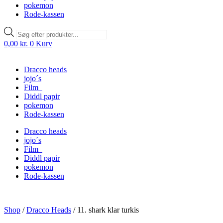
pokemon
Rode-kassen
Products
search
0,00
kr.
0
Kurv
Dracco heads
jojo´s
Film
Diddl papir
pokemon
Rode-kassen
Dracco heads
jojo´s
Film
Diddl papir
pokemon
Rode-kassen
Shop
/
Dracco Heads
/
11. shark klar turkis