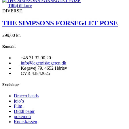
Tilføj til kurv
DIVERSE
THE SIMPSONS FORSEGLET POSE
299,00
kr.
Kontakt
+45 31 32 90 20
info@legetøjsjægeren.dk
Køgevej 79, 4652 Hårlev
CVR 43842625
Produkter
Dracco heads
jojo´s
Film
Diddl papir
pokemon
Rode-kassen