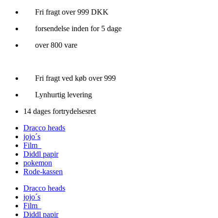
Videre
Fri fragt over 999 DKK
til
forsendelse inden for 5 dage
indhold
over 800 vare
Fri fragt ved køb over 999
Lynhurtig levering
14 dages fortrydelsesret
Dracco heads
jojo´s
Film
Diddl papir
pokemon
Rode-kassen
Dracco heads
jojo´s
Film
Diddl papir