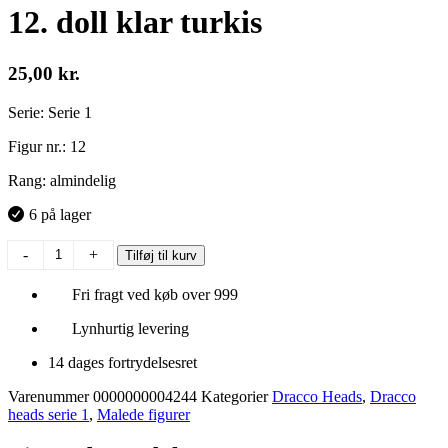
12. doll klar turkis
25,00
kr.
Serie: Serie 1
Figur nr.: 12
Rang: almindelig
6 på lager
12.
-
+
Tilføj til kurv
doll
klar
Fri fragt ved køb over 999
turkis
antal
Lynhurtig levering
14 dages fortrydelsesret
Varenummer
0000000004244
Kategorier
Dracco Heads
,
Dracco
heads serie 1
,
Malede figurer