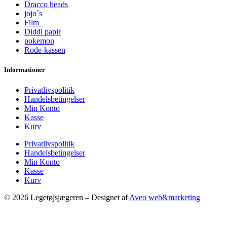
Dracco heads
jojo´s
Film
Diddl papir
pokemon
Rode-kassen
Informationer
Privatlivspolitik
Handelsbetingelser
Min Konto
Kasse
Kurv
Privatlivspolitik
Handelsbetingelser
Min Konto
Kasse
Kurv
© 2026 Legetøjsjægeren – Designet af
Aveo web&marketing