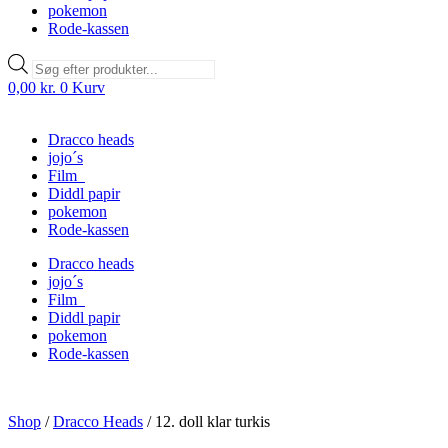
pokemon
Rode-kassen
Products
search
0,00
kr.
0
Kurv
Dracco heads
jojo´s
Film
Diddl papir
pokemon
Rode-kassen
Dracco heads
jojo´s
Film
Diddl papir
pokemon
Rode-kassen
Shop
/
Dracco Heads
/
12. doll klar turkis