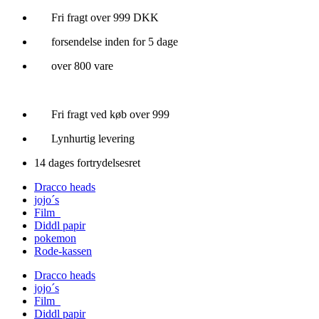
Videre
Fri fragt over 999 DKK
til
forsendelse inden for 5 dage
indhold
over 800 vare
Fri fragt ved køb over 999
Lynhurtig levering
14 dages fortrydelsesret
Dracco heads
jojo´s
Film
Diddl papir
pokemon
Rode-kassen
Dracco heads
jojo´s
Film
Diddl papir