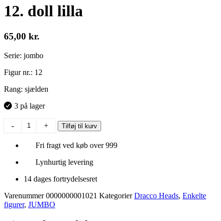
12. doll lilla
65,00
kr.
Serie: jombo
Figur nr.: 12
Rang: sjælden
3 på lager
12.
-
+
Tilføj til kurv
doll
lilla
Fri fragt ved køb over 999
antal
Lynhurtig levering
14 dages fortrydelsesret
Varenummer
0000000001021
Kategorier
Dracco Heads
,
Enkelte
figurer
,
JUMBO