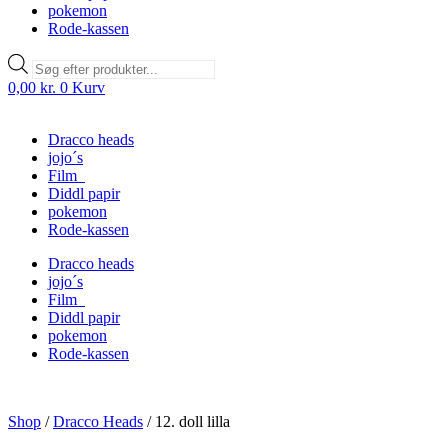
pokemon
Rode-kassen
Products
search
0,00
kr.
0
Kurv
Dracco heads
jojo´s
Film
Diddl papir
pokemon
Rode-kassen
Dracco heads
jojo´s
Film
Diddl papir
pokemon
Rode-kassen
Shop
/
Dracco Heads
/
12. doll lilla