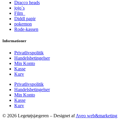
Dracco heads
jojo´s
Film
Diddl papir
pokemon
Rode-kassen
Informationer
Privatlivspolitik
Handelsbetingelser
Min Konto
Kasse
Kurv
Privatlivspolitik
Handelsbetingelser
Min Konto
Kasse
Kurv
© 2026 Legetøjsjægeren – Designet af
Aveo web&marketing