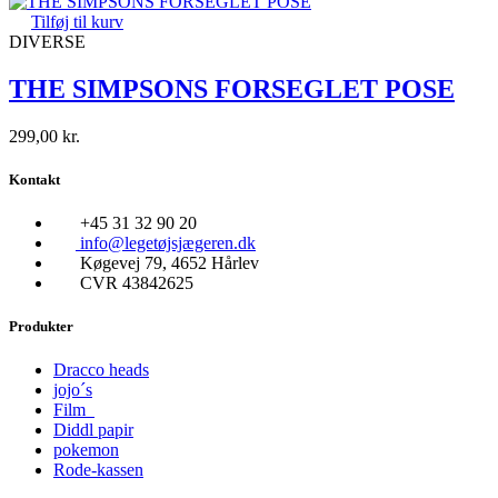
Tilføj til kurv
DIVERSE
THE SIMPSONS FORSEGLET POSE
299,00
kr.
Kontakt
+45 31 32 90 20
info@legetøjsjægeren.dk
Køgevej 79, 4652 Hårlev
CVR 43842625
Produkter
Dracco heads
jojo´s
Film
Diddl papir
pokemon
Rode-kassen