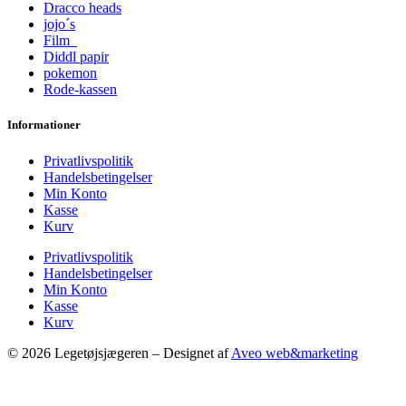
Dracco heads
jojo´s
Film
Diddl papir
pokemon
Rode-kassen
Informationer
Privatlivspolitik
Handelsbetingelser
Min Konto
Kasse
Kurv
Privatlivspolitik
Handelsbetingelser
Min Konto
Kasse
Kurv
© 2026 Legetøjsjægeren – Designet af
Aveo web&marketing