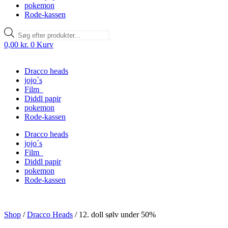
pokemon
Rode-kassen
Products
search
0,00
kr.
0
Kurv
Dracco heads
jojo´s
Film
Diddl papir
pokemon
Rode-kassen
Dracco heads
jojo´s
Film
Diddl papir
pokemon
Rode-kassen
Shop
/
Dracco Heads
/
12. doll sølv under 50%