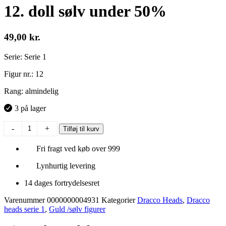
12. doll sølv under 50%
49,00
kr.
Serie: Serie 1
Figur nr.: 12
Rang: almindelig
3 på lager
12.
-
+
Tilføj til kurv
doll
sølv
Fri fragt ved køb over 999
under
50%
Lynhurtig levering
antal
14 dages fortrydelsesret
Varenummer
0000000004931
Kategorier
Dracco Heads
,
Dracco
heads serie 1
,
Guld /sølv figurer