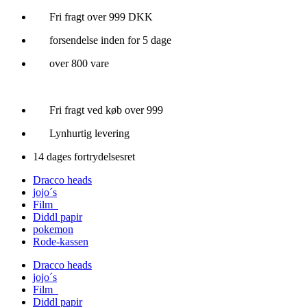
Videre
Fri fragt over 999 DKK
til
forsendelse inden for 5 dage
indhold
over 800 vare
Fri fragt ved køb over 999
Lynhurtig levering
14 dages fortrydelsesret
Dracco heads
jojo´s
Film
Diddl papir
pokemon
Rode-kassen
Dracco heads
jojo´s
Film
Diddl papir