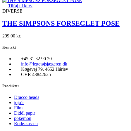
Tilføj til kurv
DIVERSE
THE SIMPSONS FORSEGLET POSE
299,00
kr.
Kontakt
+45 31 32 90 20
info@legetøjsjægeren.dk
Køgevej 79, 4652 Hårlev
CVR 43842625
Produkter
Dracco heads
jojo´s
Film
Diddl papir
pokemon
Rode-kassen