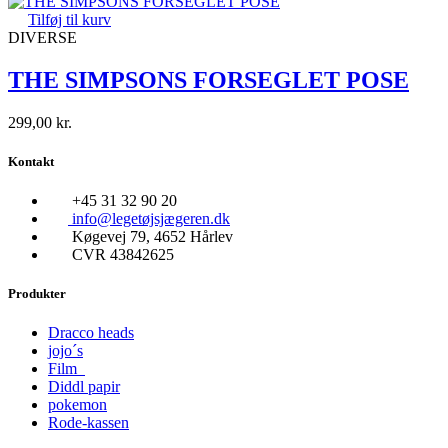
Tilføj til kurv
DIVERSE
THE SIMPSONS FORSEGLET POSE
299,00
kr.
Kontakt
+45 31 32 90 20
info@legetøjsjægeren.dk
Køgevej 79, 4652 Hårlev
CVR 43842625
Produkter
Dracco heads
jojo´s
Film
Diddl papir
pokemon
Rode-kassen