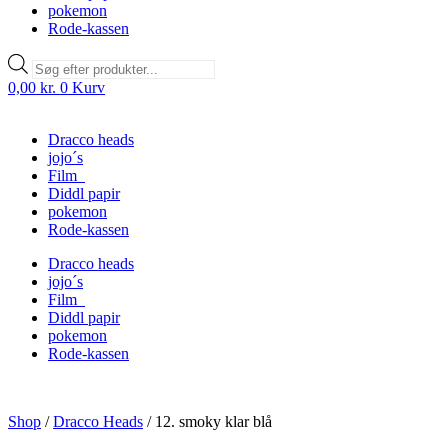
pokemon
Rode-kassen
Products
search
0,00
kr.
0
Kurv
Dracco heads
jojo´s
Film
Diddl papir
pokemon
Rode-kassen
Dracco heads
jojo´s
Film
Diddl papir
pokemon
Rode-kassen
Shop
/
Dracco Heads
/
12. smoky klar blå