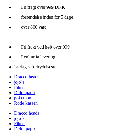
Videre
Fri fragt over 999 DKK
til
forsendelse inden for 5 dage
indhold
over 800 vare
Fri fragt ved køb over 999
Lynhurtig levering
14 dages fortrydelsesret
Dracco heads
jojo´s
Film
Diddl papir
pokemon
Rode-kassen
Dracco heads
jojo´s
Film
Diddl papir