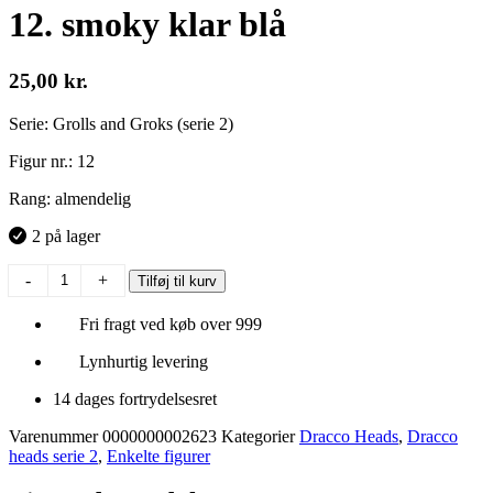
12. smoky klar blå
25,00
kr.
Serie: Grolls and Groks (serie 2)
Figur nr.: 12
Rang: almendelig
2 på lager
12.
-
+
Tilføj til kurv
smoky
klar
Fri fragt ved køb over 999
blå
antal
Lynhurtig levering
14 dages fortrydelsesret
Varenummer
0000000002623
Kategorier
Dracco Heads
,
Dracco
heads serie 2
,
Enkelte figurer