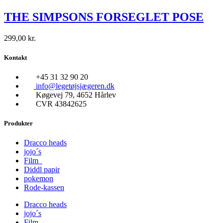
THE SIMPSONS FORSEGLET POSE
299,00
kr.
Kontakt
+45 31 32 90 20
info@legetøjsjægeren.dk
Køgevej 79, 4652 Hårlev
CVR 43842625
Produkter
Dracco heads
jojo´s
Film
Diddl papir
pokemon
Rode-kassen
Dracco heads
jojo´s
Film