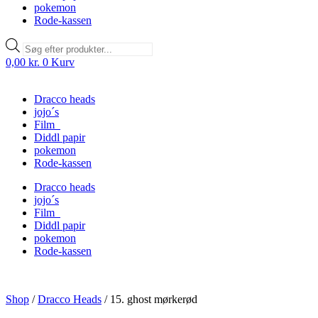
pokemon
Rode-kassen
Products
search
0,00
kr.
0
Kurv
Dracco heads
jojo´s
Film
Diddl papir
pokemon
Rode-kassen
Dracco heads
jojo´s
Film
Diddl papir
pokemon
Rode-kassen
Shop
/
Dracco Heads
/
15. ghost mørkerød