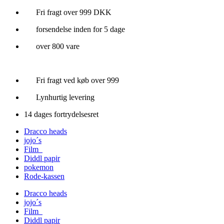
Videre
Fri fragt over 999 DKK
til
forsendelse inden for 5 dage
indhold
over 800 vare
Fri fragt ved køb over 999
Lynhurtig levering
14 dages fortrydelsesret
Dracco heads
jojo´s
Film
Diddl papir
pokemon
Rode-kassen
Dracco heads
jojo´s
Film
Diddl papir