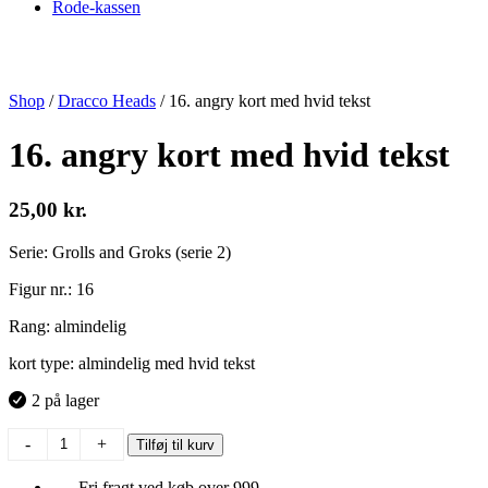
Rode-kassen
Shop
/
Dracco Heads
/
16. angry kort med hvid tekst
16. angry kort med hvid tekst
25,00
kr.
Serie: Grolls and Groks (serie 2)
Figur nr.: 16
Rang: almindelig
kort type: almindelig med hvid tekst
2 på lager
16.
-
+
Tilføj til kurv
angry
kort
Fri fragt ved køb over 999