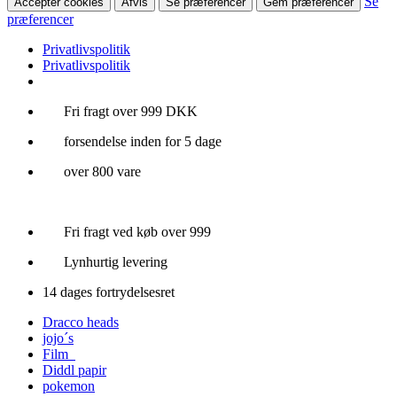
Se
Accepter cookies
Afvis
Se præferencer
Gem præferencer
præferencer
Privatlivspolitik
Privatlivspolitik
Videre
Fri fragt over 999 DKK
til
forsendelse inden for 5 dage
indhold
over 800 vare
Fri fragt ved køb over 999
Lynhurtig levering
14 dages fortrydelsesret
Dracco heads
jojo´s
Film
Diddl papir
pokemon