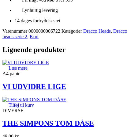
med
hvid
Lynhurtig levering
tekst
antal
14 dages fortrydelsesret
Varenummer
0000000006722
Kategorier
Dracco Heads
,
Dracco
heads serie 2
,
Kort
Lignende produkter
Læs mere
A4 papir
VI UDVIDRE LIGE
Tilføj til kurv
DIVERSE
THE SIMPONS TOM DÅSE
49,00
kr.