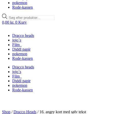
pokemon
Rode-kassen
Products
search
0,00
kr.
0
Kurv
Dracco heads
jojo´s
Film
Diddl papir
pokemon
Rode-kassen
Dracco heads
jojo´s
Film
Diddl papir
pokemon
Rode-kassen
Shop
/
Dracco Heads
/
16. angry kort med sølv tekst