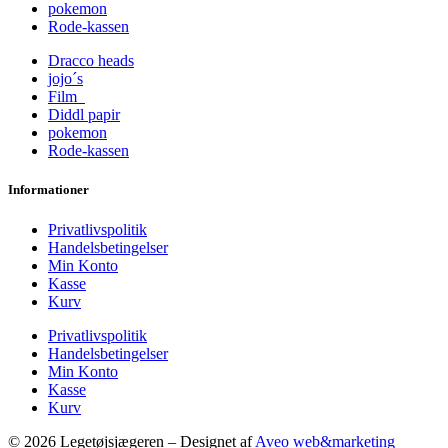
pokemon
Rode-kassen
Dracco heads
jojo´s
Film
Diddl papir
pokemon
Rode-kassen
Informationer
Privatlivspolitik
Handelsbetingelser
Min Konto
Kasse
Kurv
Privatlivspolitik
Handelsbetingelser
Min Konto
Kasse
Kurv
© 2026 Legetøjsjægeren – Designet af
Aveo web&marketing