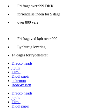
Videre
Fri fragt over 999 DKK
til
forsendelse inden for 5 dage
indhold
over 800 vare
Fri fragt ved køb over 999
Lynhurtig levering
14 dages fortrydelsesret
Dracco heads
jojo´s
Film
Diddl papir
pokemon
Rode-kassen
Dracco heads
jojo´s
Film
Diddl papir