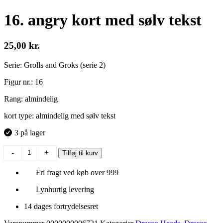
16. angry kort med sølv tekst
25,00
kr.
Serie: Grolls and Groks (serie 2)
Figur nr.: 16
Rang: almindelig
kort type: almindelig med sølv tekst
3 på lager
16.
-
+
Tilføj til kurv
angry
kort
Fri fragt ved køb over 999
med
sølv
Lynhurtig levering
tekst
antal
14 dages fortrydelsesret