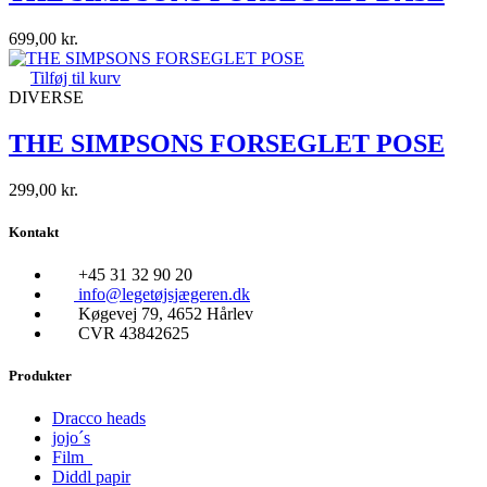
699,00
kr.
Tilføj til kurv
DIVERSE
THE SIMPSONS FORSEGLET POSE
299,00
kr.
Kontakt
+45 31 32 90 20
info@legetøjsjægeren.dk
Køgevej 79, 4652 Hårlev
CVR 43842625
Produkter
Dracco heads
jojo´s
Film
Diddl papir