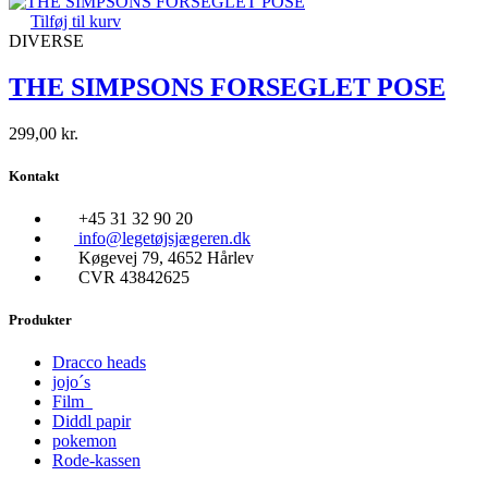
Tilføj til kurv
DIVERSE
THE SIMPSONS FORSEGLET POSE
299,00
kr.
Kontakt
+45 31 32 90 20
info@legetøjsjægeren.dk
Køgevej 79, 4652 Hårlev
CVR 43842625
Produkter
Dracco heads
jojo´s
Film
Diddl papir
pokemon
Rode-kassen