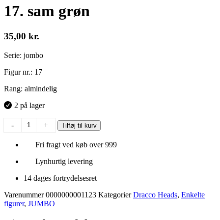
17. sam grøn
35,00
kr.
Serie: jombo
Figur nr.: 17
Rang: almindelig
2 på lager
17.
-
+
Tilføj til kurv
sam
grøn
Fri fragt ved køb over 999
antal
Lynhurtig levering
14 dages fortrydelsesret
Varenummer
0000000001123
Kategorier
Dracco Heads
,
Enkelte
figurer
,
JUMBO