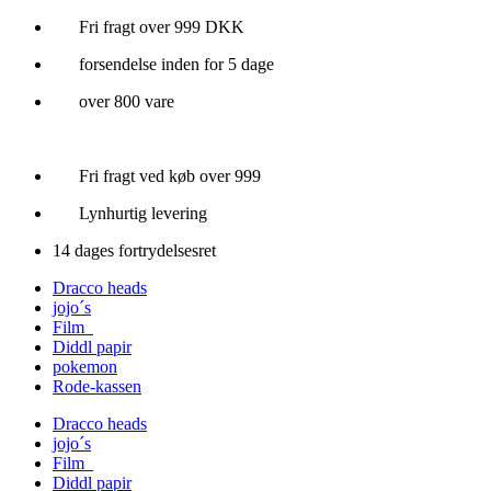
Videre
Fri fragt over 999 DKK
til
forsendelse inden for 5 dage
indhold
over 800 vare
Fri fragt ved køb over 999
Lynhurtig levering
14 dages fortrydelsesret
Dracco heads
jojo´s
Film
Diddl papir
pokemon
Rode-kassen
Dracco heads
jojo´s
Film
Diddl papir