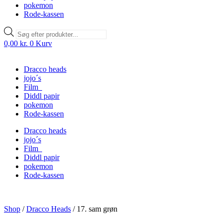
pokemon
Rode-kassen
Products
search
0,00
kr.
0
Kurv
Dracco heads
jojo´s
Film
Diddl papir
pokemon
Rode-kassen
Dracco heads
jojo´s
Film
Diddl papir
pokemon
Rode-kassen
Shop
/
Dracco Heads
/
17. sam grøn