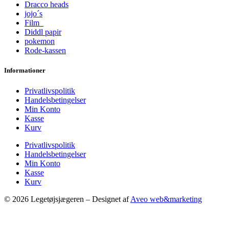
Dracco heads
jojo´s
Film
Diddl papir
pokemon
Rode-kassen
Informationer
Privatlivspolitik
Handelsbetingelser
Min Konto
Kasse
Kurv
Privatlivspolitik
Handelsbetingelser
Min Konto
Kasse
Kurv
© 2026 Legetøjsjægeren – Designet af
Aveo web&marketing