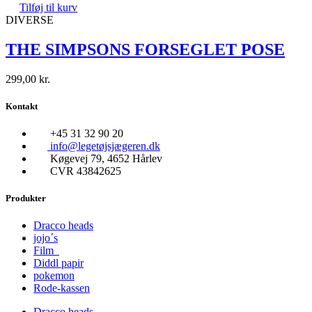
Tilføj til kurv
DIVERSE
THE SIMPSONS FORSEGLET POSE
299,00
kr.
Kontakt
+45 31 32 90 20
info@legetøjsjægeren.dk
Køgevej 79, 4652 Hårlev
CVR 43842625
Produkter
Dracco heads
jojo´s
Film
Diddl papir
pokemon
Rode-kassen
Dracco heads