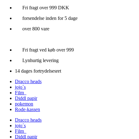
Videre
Fri fragt over 999 DKK
til
forsendelse inden for 5 dage
indhold
over 800 vare
Fri fragt ved køb over 999
Lynhurtig levering
14 dages fortrydelsesret
Dracco heads
jojo´s
Film
Diddl papir
pokemon
Rode-kassen
Dracco heads
jojo´s
Film
Diddl papir