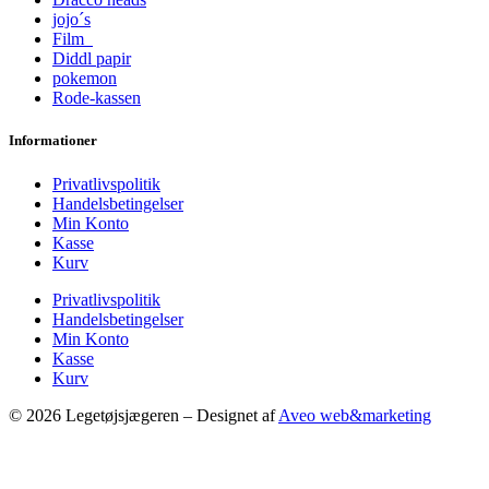
jojo´s
Film
Diddl papir
pokemon
Rode-kassen
Informationer
Privatlivspolitik
Handelsbetingelser
Min Konto
Kasse
Kurv
Privatlivspolitik
Handelsbetingelser
Min Konto
Kasse
Kurv
© 2026 Legetøjsjægeren – Designet af
Aveo web&marketing