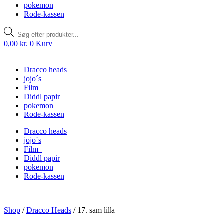
pokemon
Rode-kassen
Products
search
0,00
kr.
0
Kurv
Dracco heads
jojo´s
Film
Diddl papir
pokemon
Rode-kassen
Dracco heads
jojo´s
Film
Diddl papir
pokemon
Rode-kassen
Shop
/
Dracco Heads
/
17. sam lilla