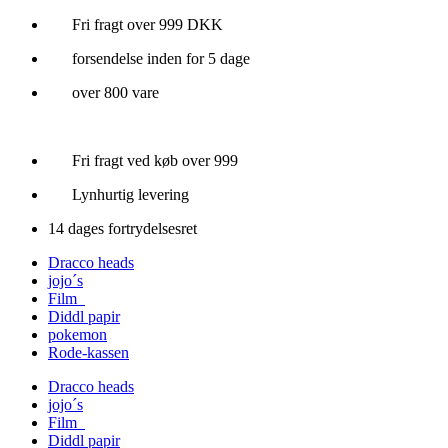
Videre
Fri fragt over 999 DKK
til
forsendelse inden for 5 dage
indhold
over 800 vare
Fri fragt ved køb over 999
Lynhurtig levering
14 dages fortrydelsesret
Dracco heads
jojo´s
Film
Diddl papir
pokemon
Rode-kassen
Dracco heads
jojo´s
Film
Diddl papir