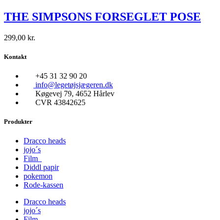
THE SIMPSONS FORSEGLET POSE
299,00
kr.
Kontakt
+45 31 32 90 20
info@legetøjsjægeren.dk
Køgevej 79, 4652 Hårlev
CVR 43842625
Produkter
Dracco heads
jojo´s
Film
Diddl papir
pokemon
Rode-kassen
Dracco heads
jojo´s
Film