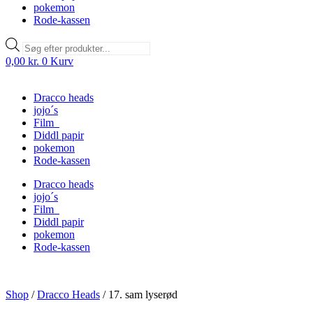
pokemon
Rode-kassen
Products
search
0,00
kr.
0
Kurv
Dracco heads
jojo´s
Film
Diddl papir
pokemon
Rode-kassen
Dracco heads
jojo´s
Film
Diddl papir
pokemon
Rode-kassen
Shop
/
Dracco Heads
/
17. sam lyserød