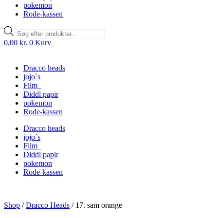
pokemon
Rode-kassen
Products
search
0,00
kr.
0
Kurv
Dracco heads
jojo´s
Film
Diddl papir
pokemon
Rode-kassen
Dracco heads
jojo´s
Film
Diddl papir
pokemon
Rode-kassen
Shop
/
Dracco Heads
/
17. sam orange