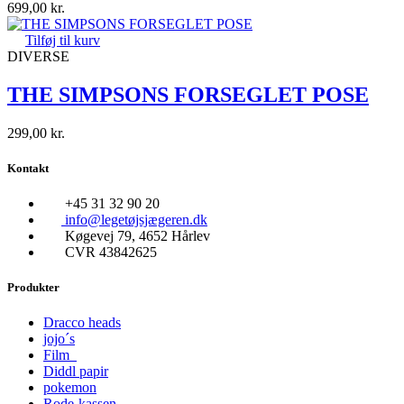
699,00
kr.
Tilføj til kurv
DIVERSE
THE SIMPSONS FORSEGLET POSE
299,00
kr.
Kontakt
+45 31 32 90 20
info@legetøjsjægeren.dk
Køgevej 79, 4652 Hårlev
CVR 43842625
Produkter
Dracco heads
jojo´s
Film
Diddl papir
pokemon
Rode-kassen