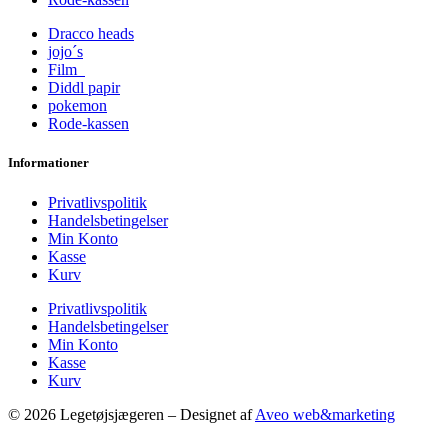
Dracco heads
jojo´s
Film
Diddl papir
pokemon
Rode-kassen
Informationer
Privatlivspolitik
Handelsbetingelser
Min Konto
Kasse
Kurv
Privatlivspolitik
Handelsbetingelser
Min Konto
Kasse
Kurv
© 2026 Legetøjsjægeren – Designet af
Aveo web&marketing