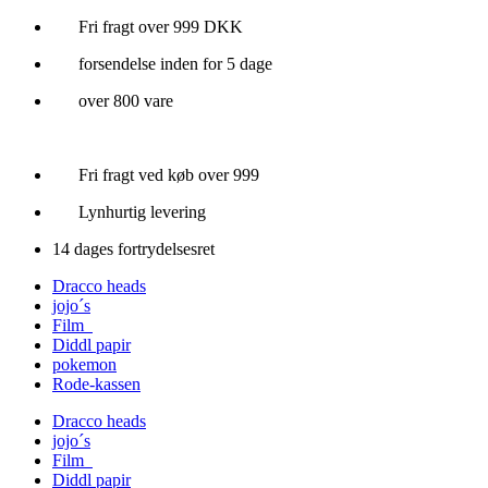
Videre
Fri fragt over 999 DKK
til
forsendelse inden for 5 dage
indhold
over 800 vare
Fri fragt ved køb over 999
Lynhurtig levering
14 dages fortrydelsesret
Dracco heads
jojo´s
Film
Diddl papir
pokemon
Rode-kassen
Dracco heads
jojo´s
Film
Diddl papir