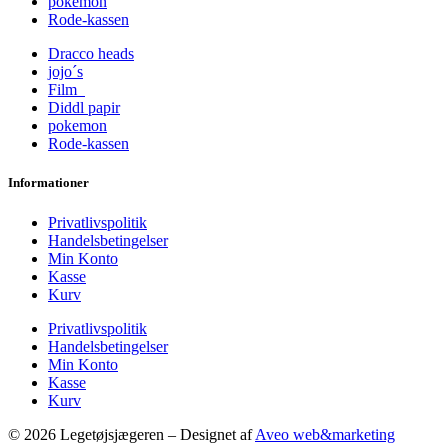
pokemon
Rode-kassen
Dracco heads
jojo´s
Film
Diddl papir
pokemon
Rode-kassen
Informationer
Privatlivspolitik
Handelsbetingelser
Min Konto
Kasse
Kurv
Privatlivspolitik
Handelsbetingelser
Min Konto
Kasse
Kurv
© 2026 Legetøjsjægeren – Designet af
Aveo web&marketing