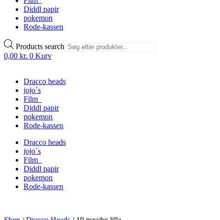
Film
Diddl papir
pokemon
Rode-kassen
Products search
0,00
kr.
0
Kurv
Dracco heads
jojo´s
Film
Diddl papir
pokemon
Rode-kassen
Dracco heads
jojo´s
Film
Diddl papir
pokemon
Rode-kassen
Shop
/
Dracco Heads
/
19.psycho lilla