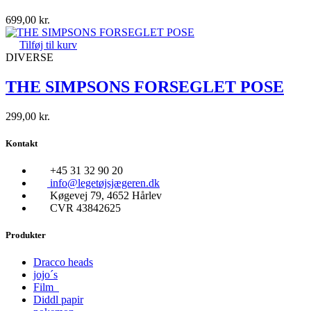
699,00
kr.
Tilføj til kurv
DIVERSE
THE SIMPSONS FORSEGLET POSE
299,00
kr.
Kontakt
+45 31 32 90 20
info@legetøjsjægeren.dk
Køgevej 79, 4652 Hårlev
CVR 43842625
Produkter
Dracco heads
jojo´s
Film
Diddl papir