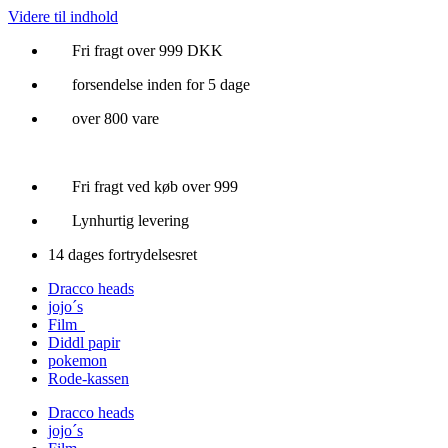
Videre til indhold
Fri fragt over 999 DKK
forsendelse inden for 5 dage
over 800 vare
Fri fragt ved køb over 999
Lynhurtig levering
14 dages fortrydelsesret
Dracco heads
jojo´s
Film
Diddl papir
pokemon
Rode-kassen
Dracco heads
jojo´s