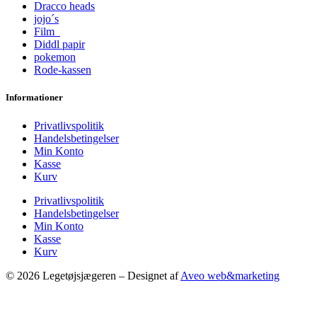
Dracco heads
jojo´s
Film
Diddl papir
pokemon
Rode-kassen
Informationer
Privatlivspolitik
Handelsbetingelser
Min Konto
Kasse
Kurv
Privatlivspolitik
Handelsbetingelser
Min Konto
Kasse
Kurv
© 2026 Legetøjsjægeren – Designet af
Aveo web&marketing