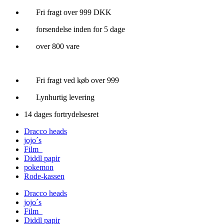
Videre
Fri fragt over 999 DKK
til
forsendelse inden for 5 dage
indhold
over 800 vare
Fri fragt ved køb over 999
Lynhurtig levering
14 dages fortrydelsesret
Dracco heads
jojo´s
Film
Diddl papir
pokemon
Rode-kassen
Dracco heads
jojo´s
Film
Diddl papir