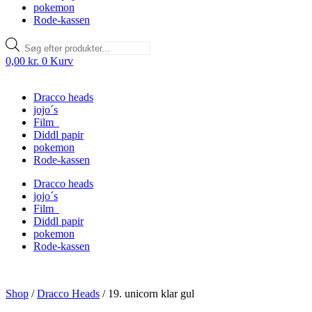
pokemon
Rode-kassen
Products
search
0,00
kr.
0
Kurv
Dracco heads
jojo´s
Film
Diddl papir
pokemon
Rode-kassen
Dracco heads
jojo´s
Film
Diddl papir
pokemon
Rode-kassen
Shop
/
Dracco Heads
/
19. unicorn klar gul