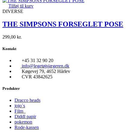
Tilføj til kurv
DIVERSE
THE SIMPSONS FORSEGLET POSE
299,00
kr.
Kontakt
+45 31 32 90 20
info@legetøjsjægeren.dk
Køgevej 79, 4652 Hårlev
CVR 43842625
Produkter
Dracco heads
jojo´s
Film
Diddl papir
pokemon
Rode-kassen