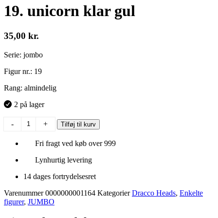
19. unicorn klar gul
35,00
kr.
Serie: jombo
Figur nr.: 19
Rang: almindelig
2 på lager
19.
-
+
Tilføj til kurv
unicorn
klar
Fri fragt ved køb over 999
gul
antal
Lynhurtig levering
14 dages fortrydelsesret
Varenummer
0000000001164
Kategorier
Dracco Heads
,
Enkelte
figurer
,
JUMBO