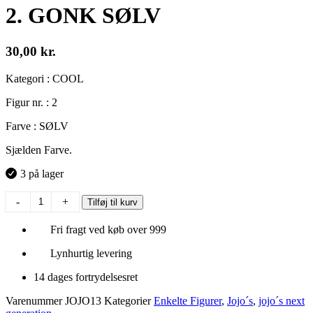
2. GONK SØLV
30,00
kr.
Kategori : COOL
Figur nr. : 2
Farve : SØLV
Sjælden Farve.
3 på lager
2.
-
+
Tilføj til kurv
GONK
SØLV
Fri fragt ved køb over 999
antal
Lynhurtig levering
14 dages fortrydelsesret
Varenummer
JOJO13
Kategorier
Enkelte Figurer
,
Jojo´s
,
jojo´s next