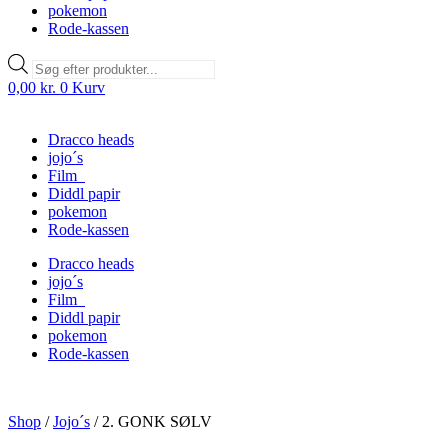
pokemon
Rode-kassen
Products
search
0,00
kr.
0
Kurv
Dracco heads
jojo´s
Film
Diddl papir
pokemon
Rode-kassen
Dracco heads
jojo´s
Film
Diddl papir
pokemon
Rode-kassen
Shop
/
Jojo´s
/
2. GONK SØLV