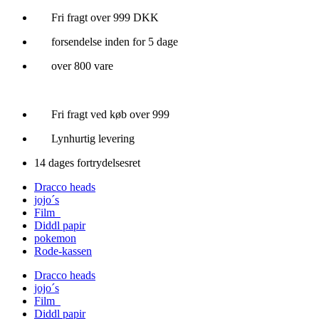
Videre
Fri fragt over 999 DKK
til
forsendelse inden for 5 dage
indhold
over 800 vare
Fri fragt ved køb over 999
Lynhurtig levering
14 dages fortrydelsesret
Dracco heads
jojo´s
Film
Diddl papir
pokemon
Rode-kassen
Dracco heads
jojo´s
Film
Diddl papir