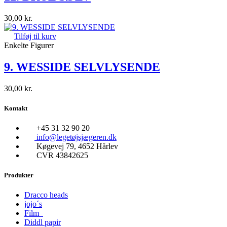
30,00
kr.
Tilføj til kurv
Enkelte Figurer
9. WESSIDE SELVLYSENDE
30,00
kr.
Kontakt
+45 31 32 90 20
info@legetøjsjægeren.dk
Køgevej 79, 4652 Hårlev
CVR 43842625
Produkter
Dracco heads
jojo´s
Film
Diddl papir