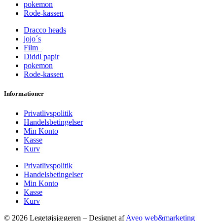
pokemon
Rode-kassen
Dracco heads
jojo´s
Film
Diddl papir
pokemon
Rode-kassen
Informationer
Privatlivspolitik
Handelsbetingelser
Min Konto
Kasse
Kurv
Privatlivspolitik
Handelsbetingelser
Min Konto
Kasse
Kurv
© 2026 Legetøjsjægeren – Designet af
Aveo web&marketing