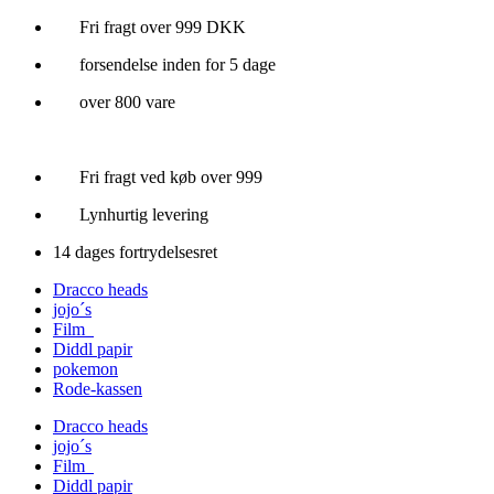
Videre
Fri fragt over 999 DKK
til
forsendelse inden for 5 dage
indhold
over 800 vare
Fri fragt ved køb over 999
Lynhurtig levering
14 dages fortrydelsesret
Dracco heads
jojo´s
Film
Diddl papir
pokemon
Rode-kassen
Dracco heads
jojo´s
Film
Diddl papir