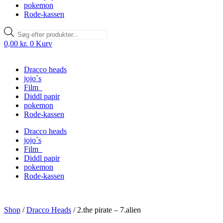
pokemon
Rode-kassen
Products
search
0,00
kr.
0
Kurv
Dracco heads
jojo´s
Film
Diddl papir
pokemon
Rode-kassen
Dracco heads
jojo´s
Film
Diddl papir
pokemon
Rode-kassen
Shop
/
Dracco Heads
/
2.the pirate – 7.alien