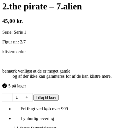
2.the pirate – 7.alien
45,00
kr.
Serie: Serie 1
Figur nr.: 2/7
klistermærke
bemærk venligst at de er meget gamle
og af der ikke kan garanteres for af de kan klistre mere.
5 på lager
2.the
-
+
Tilføj til kurv
pirate
-
Fri fragt ved køb over 999
7.alien
antal
Lynhurtig levering