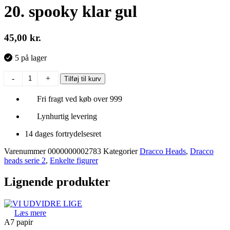
20. spooky klar gul
45,00
kr.
5 på lager
20.
-
+
Tilføj til kurv
spooky
klar
Fri fragt ved køb over 999
gul
antal
Lynhurtig levering
14 dages fortrydelsesret
Varenummer
0000000002783
Kategorier
Dracco Heads
,
Dracco
heads serie 2
,
Enkelte figurer
Lignende produkter
Læs mere
A7 papir