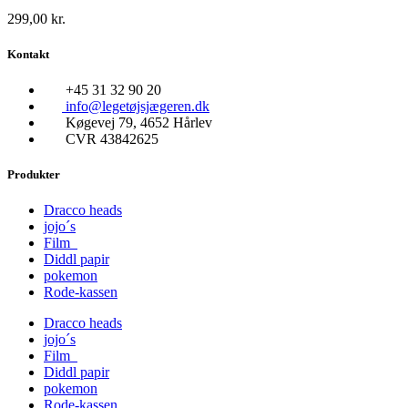
299,00
kr.
Kontakt
+45 31 32 90 20
info@legetøjsjægeren.dk
Køgevej 79, 4652 Hårlev
CVR 43842625
Produkter
Dracco heads
jojo´s
Film
Diddl papir
pokemon
Rode-kassen
Dracco heads
jojo´s
Film
Diddl papir
pokemon
Rode-kassen