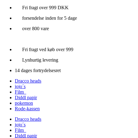
Videre
Fri fragt over 999 DKK
til
forsendelse inden for 5 dage
indhold
over 800 vare
Fri fragt ved køb over 999
Lynhurtig levering
14 dages fortrydelsesret
Dracco heads
jojo´s
Film
Diddl papir
pokemon
Rode-kassen
Dracco heads
jojo´s
Film
Diddl papir