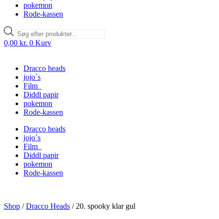
pokemon
Rode-kassen
Products
search
0,00
kr.
0
Kurv
Dracco heads
jojo´s
Film
Diddl papir
pokemon
Rode-kassen
Dracco heads
jojo´s
Film
Diddl papir
pokemon
Rode-kassen
Shop
/
Dracco Heads
/
20. spooky klar gul