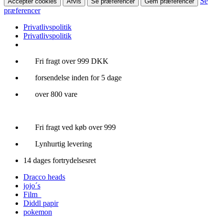
Se
Accepter cookies
Afvis
Se præferencer
Gem præferencer
præferencer
Privatlivspolitik
Privatlivspolitik
Videre
Fri fragt over 999 DKK
til
forsendelse inden for 5 dage
indhold
over 800 vare
Fri fragt ved køb over 999
Lynhurtig levering
14 dages fortrydelsesret
Dracco heads
jojo´s
Film
Diddl papir
pokemon