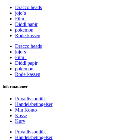
Dracco heads
jojo´s
Film
Diddl papir
pokemon
Rode-kassen
Dracco heads
jojo´s
Film
Diddl papir
pokemon
Rode-kassen
Informationer
Privatlivspolitik
Handelsbetingelser
Min Konto
Kasse
Kurv
Privatlivspolitik
Handelsbetingelser