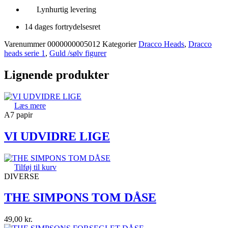
under
Lynhurtig levering
50%
antal
14 dages fortrydelsesret
Varenummer
0000000005012
Kategorier
Dracco Heads
,
Dracco
heads serie 1
,
Guld /sølv figurer
Lignende produkter
Læs mere
A7 papir
VI UDVIDRE LIGE
Tilføj til kurv
DIVERSE
THE SIMPONS TOM DÅSE
49,00
kr.