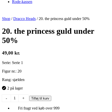
Rode-kassen
Shop
/
Dracco Heads
/
20. the princess guld under 50%
20. the princess guld under
50%
49,00
kr.
Serie: Serie 1
Figur nr.: 20
Rang: sjælden
2 på lager
20.
-
+
Tilføj til kurv
the
princess
Fri fragt ved køb over 999
guld