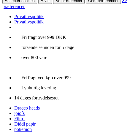
Se
Accepter cookies
Afvis
Se præferencer
Gem præferencer
præferencer
Privatlivspolitik
Privatlivspolitik
Videre
Fri fragt over 999 DKK
til
forsendelse inden for 5 dage
indhold
over 800 vare
Fri fragt ved køb over 999
Lynhurtig levering
14 dages fortrydelsesret
Dracco heads
jojo´s
Film
Diddl papir
pokemon