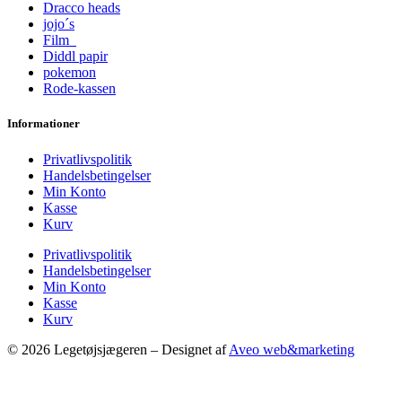
Dracco heads
jojo´s
Film
Diddl papir
pokemon
Rode-kassen
Informationer
Privatlivspolitik
Handelsbetingelser
Min Konto
Kasse
Kurv
Privatlivspolitik
Handelsbetingelser
Min Konto
Kasse
Kurv
© 2026 Legetøjsjægeren – Designet af
Aveo web&marketing