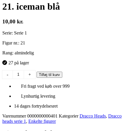
21. iceman blå
10,00
kr.
Serie: Serie 1
Figur nr.: 21
Rang: almindelig
27 på lager
21.
-
+
Tilføj til kurv
iceman
blå
Fri fragt ved køb over 999
antal
Lynhurtig levering
14 dages fortrydelsesret
Varenummer
0000000000401
Kategorier
Dracco Heads
,
Dracco
heads serie 1
,
Enkelte figurer