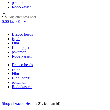
pokemon
Rode-kassen
Products
search
0,00
kr.
0
Kurv
Dracco heads
jojo´s
Film
Diddl papir
pokemon
Rode-kassen
Dracco heads
jojo´s
Film
Diddl papir
pokemon
Rode-kassen
Shop
/
Dracco Heads
/
21. iceman blå