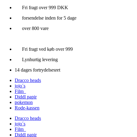
Videre
Fri fragt over 999 DKK
til
forsendelse inden for 5 dage
indhold
over 800 vare
Fri fragt ved køb over 999
Lynhurtig levering
14 dages fortrydelsesret
Dracco heads
jojo´s
Film
Diddl papir
pokemon
Rode-kassen
Dracco heads
jojo´s
Film
Diddl papir