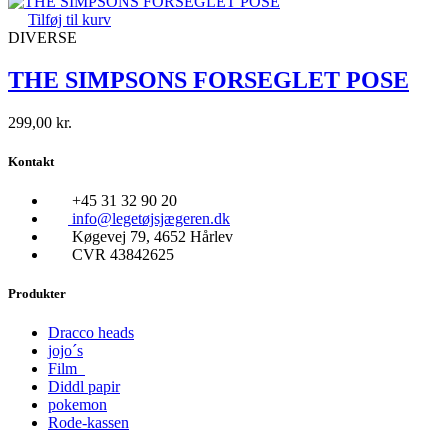
Tilføj til kurv
DIVERSE
THE SIMPSONS FORSEGLET POSE
299,00
kr.
Kontakt
+45 31 32 90 20
info@legetøjsjægeren.dk
Køgevej 79, 4652 Hårlev
CVR 43842625
Produkter
Dracco heads
jojo´s
Film
Diddl papir
pokemon
Rode-kassen