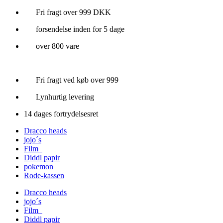
Videre
Fri fragt over 999 DKK
til
forsendelse inden for 5 dage
indhold
over 800 vare
Fri fragt ved køb over 999
Lynhurtig levering
14 dages fortrydelsesret
Dracco heads
jojo´s
Film
Diddl papir
pokemon
Rode-kassen
Dracco heads
jojo´s
Film
Diddl papir