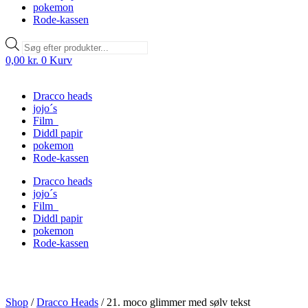
pokemon
Rode-kassen
Products
search
0,00
kr.
0
Kurv
Dracco heads
jojo´s
Film
Diddl papir
pokemon
Rode-kassen
Dracco heads
jojo´s
Film
Diddl papir
pokemon
Rode-kassen
Shop
/
Dracco Heads
/
21. moco glimmer med sølv tekst