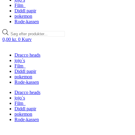
Film
Diddl papir
pokemon
Rode-kassen
Products
search
0,00
kr.
0
Kurv
Dracco heads
jojo´s
Film
Diddl papir
pokemon
Rode-kassen
Dracco heads
jojo´s
Film
Diddl papir
pokemon
Rode-kassen