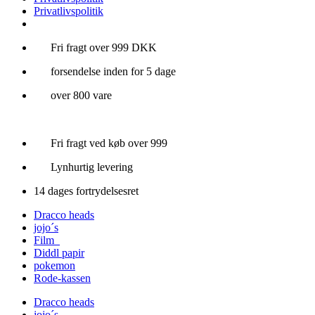
Privatlivspolitik
Videre
Fri fragt over 999 DKK
til
forsendelse inden for 5 dage
indhold
over 800 vare
Fri fragt ved køb over 999
Lynhurtig levering
14 dages fortrydelsesret
Dracco heads
jojo´s
Film
Diddl papir
pokemon
Rode-kassen
Dracco heads
jojo´s