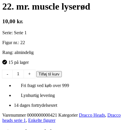
22. mr. muscle lyserød
10,00
kr.
Serie: Serie 1
Figur nr.: 22
Rang: almindelig
15 på lager
22.
-
+
Tilføj til kurv
mr.
muscle
Fri fragt ved køb over 999
lyserød
antal
Lynhurtig levering
14 dages fortrydelsesret
Varenummer
0000000000421
Kategorier
Dracco Heads
,
Dracco
heads serie 1
,
Enkelte figurer