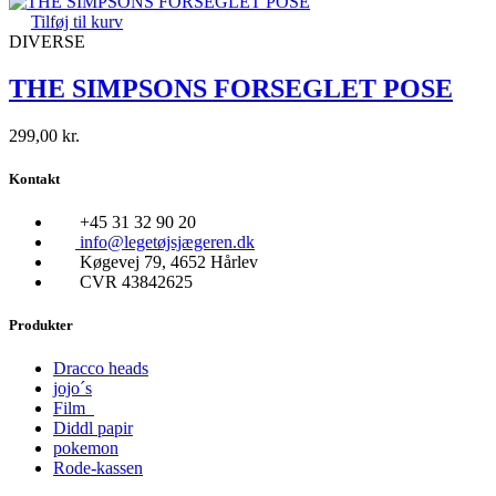
Tilføj til kurv
DIVERSE
THE SIMPSONS FORSEGLET POSE
299,00
kr.
Kontakt
+45 31 32 90 20
info@legetøjsjægeren.dk
Køgevej 79, 4652 Hårlev
CVR 43842625
Produkter
Dracco heads
jojo´s
Film
Diddl papir
pokemon
Rode-kassen