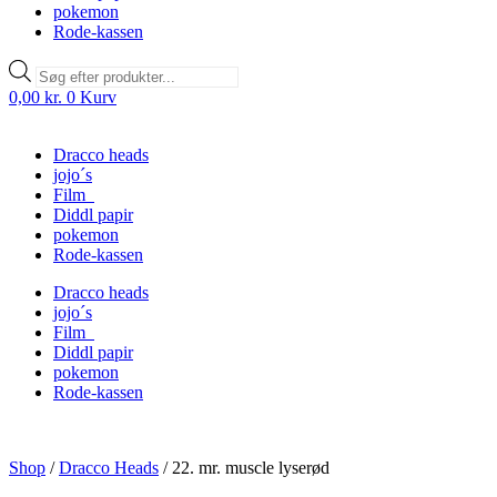
pokemon
Rode-kassen
Products
search
0,00
kr.
0
Kurv
Dracco heads
jojo´s
Film
Diddl papir
pokemon
Rode-kassen
Dracco heads
jojo´s
Film
Diddl papir
pokemon
Rode-kassen
Shop
/
Dracco Heads
/
22. mr. muscle lyserød