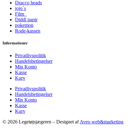
Dracco heads
jojo´s
Film
Diddl papir
pokemon
Rode-kassen
Informationer
Privatlivspolitik
Handelsbetingelser
Min Konto
Kasse
Kurv
Privatlivspolitik
Handelsbetingelser
Min Konto
Kasse
Kurv
© 2026 Legetøjsjægeren – Designet af
Aveo web&marketing