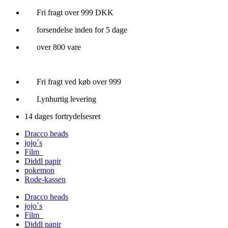
Videre
Fri fragt over 999 DKK
til
forsendelse inden for 5 dage
indhold
over 800 vare
Fri fragt ved køb over 999
Lynhurtig levering
14 dages fortrydelsesret
Dracco heads
jojo´s
Film
Diddl papir
pokemon
Rode-kassen
Dracco heads
jojo´s
Film
Diddl papir