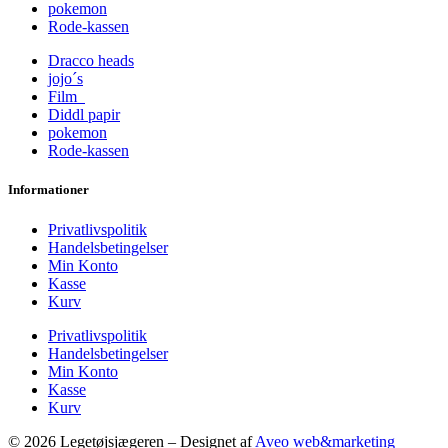
pokemon
Rode-kassen
Dracco heads
jojo´s
Film
Diddl papir
pokemon
Rode-kassen
Informationer
Privatlivspolitik
Handelsbetingelser
Min Konto
Kasse
Kurv
Privatlivspolitik
Handelsbetingelser
Min Konto
Kasse
Kurv
© 2026 Legetøjsjægeren – Designet af
Aveo web&marketing