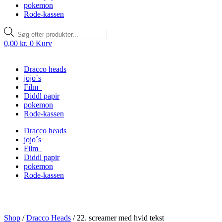
pokemon
Rode-kassen
Products
search
0,00
kr.
0
Kurv
Dracco heads
jojo´s
Film
Diddl papir
pokemon
Rode-kassen
Dracco heads
jojo´s
Film
Diddl papir
pokemon
Rode-kassen
Shop
/
Dracco Heads
/
22. screamer med hvid tekst