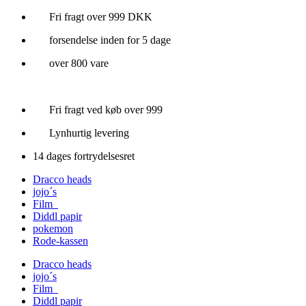
Videre
Fri fragt over 999 DKK
til
forsendelse inden for 5 dage
indhold
over 800 vare
Fri fragt ved køb over 999
Lynhurtig levering
14 dages fortrydelsesret
Dracco heads
jojo´s
Film
Diddl papir
pokemon
Rode-kassen
Dracco heads
jojo´s
Film
Diddl papir