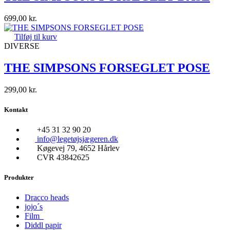
699,00
kr.
Tilføj til kurv
DIVERSE
THE SIMPSONS FORSEGLET POSE
299,00
kr.
Kontakt
+45 31 32 90 20
info@legetøjsjægeren.dk
Køgevej 79, 4652 Hårlev
CVR 43842625
Produkter
Dracco heads
jojo´s
Film
Diddl papir