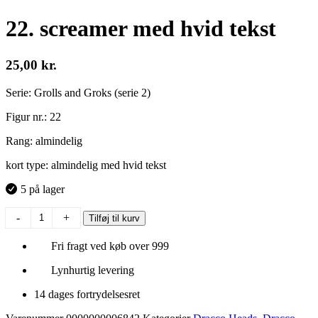
22. screamer med hvid tekst
25,00
kr.
Serie: Grolls and Groks (serie 2)
Figur nr.: 22
Rang: almindelig
kort type: almindelig med hvid tekst
5 på lager
22.
-
+
Tilføj til kurv
screamer
med
Fri fragt ved køb over 999
hvid
tekst
Lynhurtig levering
antal
14 dages fortrydelsesret