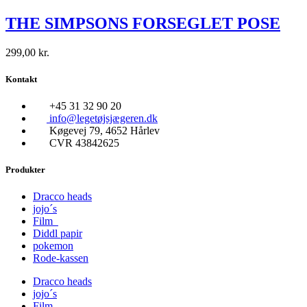
THE SIMPSONS FORSEGLET POSE
299,00
kr.
Kontakt
+45 31 32 90 20
info@legetøjsjægeren.dk
Køgevej 79, 4652 Hårlev
CVR 43842625
Produkter
Dracco heads
jojo´s
Film
Diddl papir
pokemon
Rode-kassen
Dracco heads
jojo´s
Film