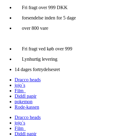
Videre
Fri fragt over 999 DKK
til
forsendelse inden for 5 dage
indhold
over 800 vare
Fri fragt ved køb over 999
Lynhurtig levering
14 dages fortrydelsesret
Dracco heads
jojo´s
Film
Diddl papir
pokemon
Rode-kassen
Dracco heads
jojo´s
Film
Diddl papir