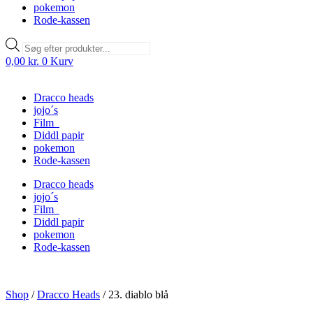
pokemon
Rode-kassen
Products
search
0,00
kr.
0
Kurv
Dracco heads
jojo´s
Film
Diddl papir
pokemon
Rode-kassen
Dracco heads
jojo´s
Film
Diddl papir
pokemon
Rode-kassen
Shop
/
Dracco Heads
/
23. diablo blå