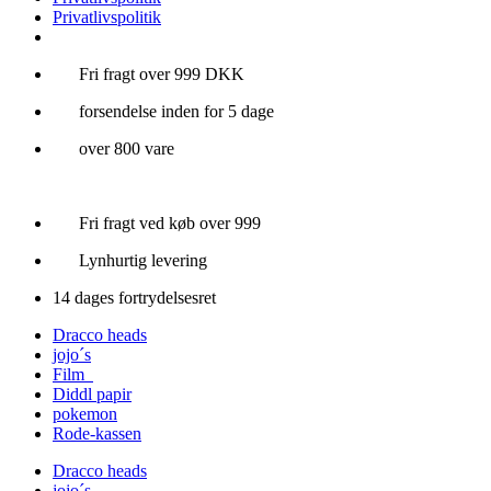
Privatlivspolitik
Videre
Fri fragt over 999 DKK
til
forsendelse inden for 5 dage
indhold
over 800 vare
Fri fragt ved køb over 999
Lynhurtig levering
14 dages fortrydelsesret
Dracco heads
jojo´s
Film
Diddl papir
pokemon
Rode-kassen
Dracco heads
jojo´s