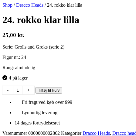
Shop
/
Dracco Heads
/
24. rokko klar lilla
24. rokko klar lilla
25,00
kr.
Serie: Grolls and Groks (serie 2)
Figur nr.: 24
Rang: almindelig
4 på lager
24.
-
+
Tilføj til kurv
rokko
klar
Fri fragt ved køb over 999
lilla
antal
Lynhurtig levering
14 dages fortrydelsesret
Varenummer
0000000002862
Kategorier
Dracco Heads
,
Dracco head