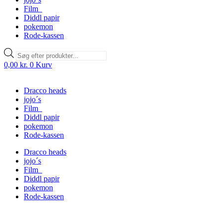
Film
Diddl papir
pokemon
Rode-kassen
Products
search
0,00
kr.
0
Kurv
Dracco heads
jojo´s
Film
Diddl papir
pokemon
Rode-kassen
Dracco heads
jojo´s
Film
Diddl papir
pokemon
Rode-kassen