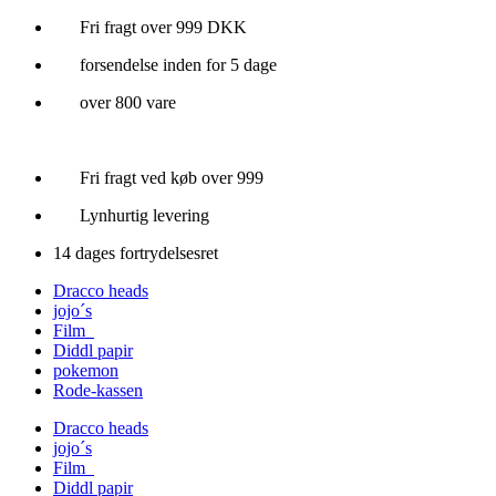
Videre
Fri fragt over 999 DKK
til
forsendelse inden for 5 dage
indhold
over 800 vare
Fri fragt ved køb over 999
Lynhurtig levering
14 dages fortrydelsesret
Dracco heads
jojo´s
Film
Diddl papir
pokemon
Rode-kassen
Dracco heads
jojo´s
Film
Diddl papir