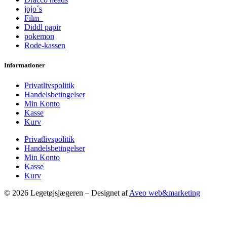
jojo´s
Film
Diddl papir
pokemon
Rode-kassen
Informationer
Privatlivspolitik
Handelsbetingelser
Min Konto
Kasse
Kurv
Privatlivspolitik
Handelsbetingelser
Min Konto
Kasse
Kurv
© 2026 Legetøjsjægeren – Designet af
Aveo web&marketing