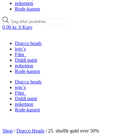
pokemon
Rode-kassen
Products
search
0,00
kr.
0
Kurv
Dracco heads
jojo´s
Film
Diddl papir
pokemon
Rode-kassen
Dracco heads
jojo´s
Film
Diddl papir
pokemon
Rode-kassen
Shop
/
Dracco Heads
/
25. shuffle guld over 50%