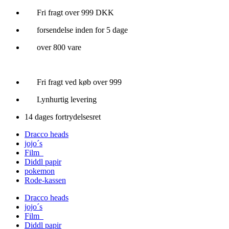
Videre
Fri fragt over 999 DKK
til
forsendelse inden for 5 dage
indhold
over 800 vare
Fri fragt ved køb over 999
Lynhurtig levering
14 dages fortrydelsesret
Dracco heads
jojo´s
Film
Diddl papir
pokemon
Rode-kassen
Dracco heads
jojo´s
Film
Diddl papir