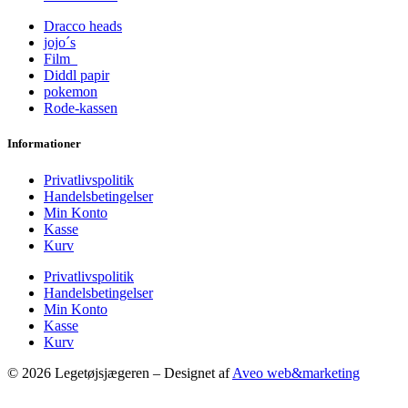
Dracco heads
jojo´s
Film
Diddl papir
pokemon
Rode-kassen
Informationer
Privatlivspolitik
Handelsbetingelser
Min Konto
Kasse
Kurv
Privatlivspolitik
Handelsbetingelser
Min Konto
Kasse
Kurv
© 2026 Legetøjsjægeren – Designet af
Aveo web&marketing