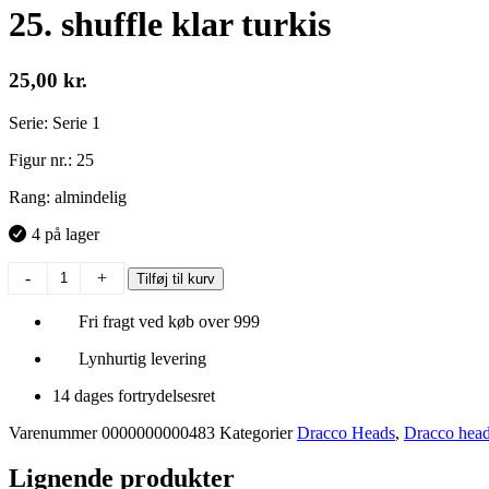
25. shuffle klar turkis
25,00
kr.
Serie: Serie 1
Figur nr.: 25
Rang: almindelig
4 på lager
25.
-
+
Tilføj til kurv
shuffle
klar
Fri fragt ved køb over 999
turkis
antal
Lynhurtig levering
14 dages fortrydelsesret
Varenummer
0000000000483
Kategorier
Dracco Heads
,
Dracco head
Lignende produkter