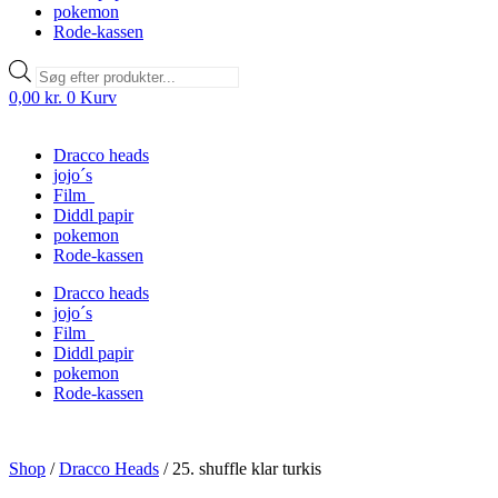
pokemon
Rode-kassen
Products
search
0,00
kr.
0
Kurv
Dracco heads
jojo´s
Film
Diddl papir
pokemon
Rode-kassen
Dracco heads
jojo´s
Film
Diddl papir
pokemon
Rode-kassen
Shop
/
Dracco Heads
/
25. shuffle klar turkis