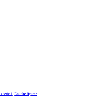
s serie 1
,
Enkelte figurer