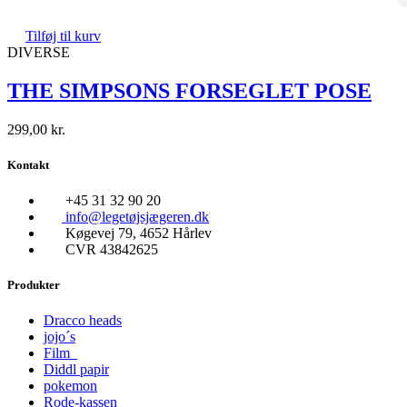
Tilføj til kurv
DIVERSE
THE SIMPSONS FORSEGLET POSE
299,00
kr.
Kontakt
+45 31 32 90 20
info@legetøjsjægeren.dk
Køgevej 79, 4652 Hårlev
CVR 43842625
Produkter
Dracco heads
jojo´s
Film
Diddl papir
pokemon
Rode-kassen