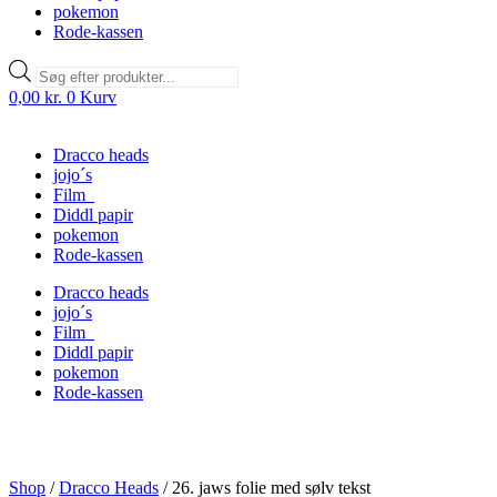
pokemon
Rode-kassen
Products
search
0,00
kr.
0
Kurv
Dracco heads
jojo´s
Film
Diddl papir
pokemon
Rode-kassen
Dracco heads
jojo´s
Film
Diddl papir
pokemon
Rode-kassen
Shop
/
Dracco Heads
/
26. jaws folie med sølv tekst