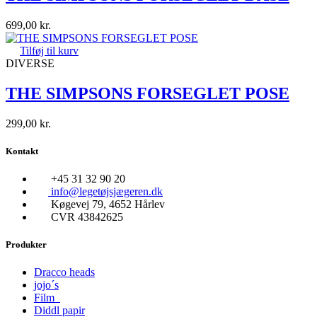
699,00
kr.
Tilføj til kurv
DIVERSE
THE SIMPSONS FORSEGLET POSE
299,00
kr.
Kontakt
+45 31 32 90 20
info@legetøjsjægeren.dk
Køgevej 79, 4652 Hårlev
CVR 43842625
Produkter
Dracco heads
jojo´s
Film
Diddl papir