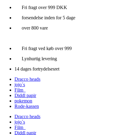
Videre
Fri fragt over 999 DKK
til
forsendelse inden for 5 dage
indhold
over 800 vare
Fri fragt ved køb over 999
Lynhurtig levering
14 dages fortrydelsesret
Dracco heads
jojo´s
Film
Diddl papir
pokemon
Rode-kassen
Dracco heads
jojo´s
Film
Diddl papir