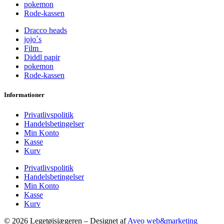
pokemon
Rode-kassen
Dracco heads
jojo´s
Film
Diddl papir
pokemon
Rode-kassen
Informationer
Privatlivspolitik
Handelsbetingelser
Min Konto
Kasse
Kurv
Privatlivspolitik
Handelsbetingelser
Min Konto
Kasse
Kurv
© 2026 Legetøjsjægeren – Designet af
Aveo web&marketing