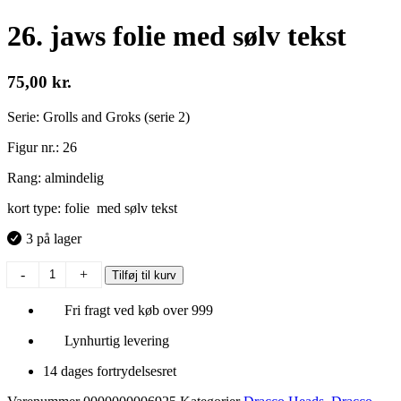
26. jaws folie med sølv tekst
75,00
kr.
Serie: Grolls and Groks (serie 2)
Figur nr.: 26
Rang: almindelig
kort type: folie med sølv tekst
3 på lager
26.
-
+
Tilføj til kurv
jaws
folie
Fri fragt ved køb over 999
med
sølv
Lynhurtig levering
tekst
antal
14 dages fortrydelsesret