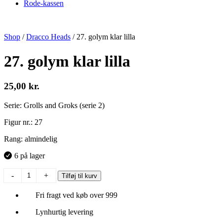
Rode-kassen
Shop
/
Dracco Heads
/
27. golym klar lilla
27. golym klar lilla
25,00
kr.
Serie: Grolls and Groks (serie 2)
Figur nr.: 27
Rang: almindelig
6 på lager
27.
-
+
Tilføj til kurv
golym
klar
Fri fragt ved køb over 999
lilla
antal
Lynhurtig levering