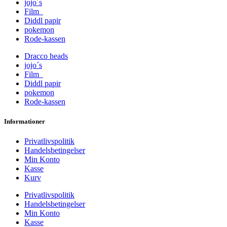
jojo´s
Film
Diddl papir
pokemon
Rode-kassen
Dracco heads
jojo´s
Film
Diddl papir
pokemon
Rode-kassen
Informationer
Privatlivspolitik
Handelsbetingelser
Min Konto
Kasse
Kurv
Privatlivspolitik
Handelsbetingelser
Min Konto
Kasse