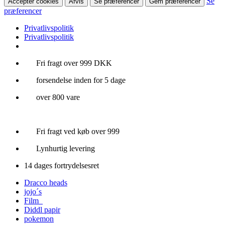
Se
Accepter cookies
Afvis
Se præferencer
Gem præferencer
præferencer
Privatlivspolitik
Privatlivspolitik
Videre
Fri fragt over 999 DKK
til
forsendelse inden for 5 dage
indhold
over 800 vare
Fri fragt ved køb over 999
Lynhurtig levering
14 dages fortrydelsesret
Dracco heads
jojo´s
Film
Diddl papir
pokemon