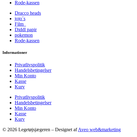
Rode-kassen
Dracco heads
jojo´s
Film
Diddl papir
pokemon
Rode-kassen
Informationer
Privatlivspolitik
Handelsbetingelser
Min Konto
Kasse
Kurv
Privatlivspolitik
Handelsbetingelser
Min Konto
Kasse
Kurv
© 2026 Legetøjsjægeren – Designet af
Aveo web&marketing