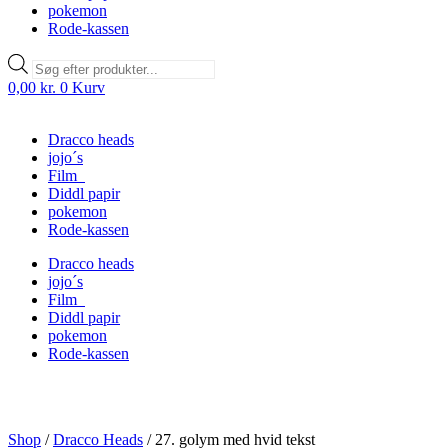
pokemon
Rode-kassen
Products
search
0,00
kr.
0
Kurv
Dracco heads
jojo´s
Film
Diddl papir
pokemon
Rode-kassen
Dracco heads
jojo´s
Film
Diddl papir
pokemon
Rode-kassen
Shop
/
Dracco Heads
/
27. golym med hvid tekst