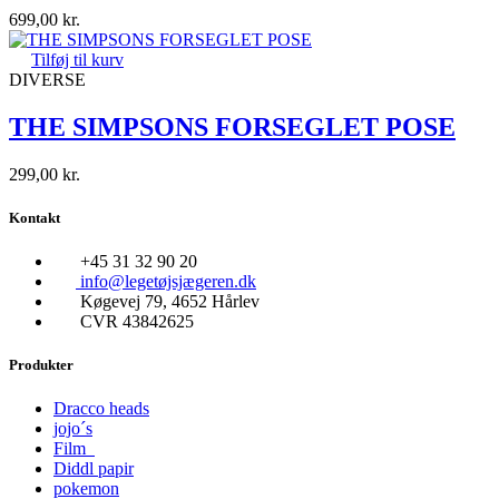
699,00
kr.
Tilføj til kurv
DIVERSE
THE SIMPSONS FORSEGLET POSE
299,00
kr.
Kontakt
+45 31 32 90 20
info@legetøjsjægeren.dk
Køgevej 79, 4652 Hårlev
CVR 43842625
Produkter
Dracco heads
jojo´s
Film
Diddl papir
pokemon