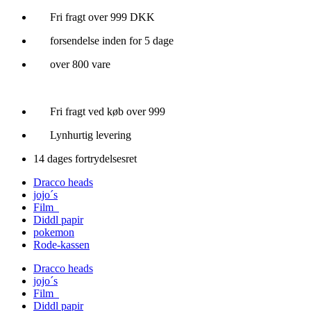
Videre
Fri fragt over 999 DKK
til
forsendelse inden for 5 dage
indhold
over 800 vare
Fri fragt ved køb over 999
Lynhurtig levering
14 dages fortrydelsesret
Dracco heads
jojo´s
Film
Diddl papir
pokemon
Rode-kassen
Dracco heads
jojo´s
Film
Diddl papir