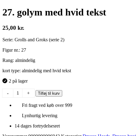
27. golym med hvid tekst
25,00
kr.
Serie: Grolls and Groks (serie 2)
Figur nr.: 27
Rang: almindelig
kort type: almindelig med hvid tekst
2 på lager
27.
-
+
Tilføj til kurv
golym
med
Fri fragt ved køb over 999
hvid
tekst
Lynhurtig levering
antal
14 dages fortrydelsesret