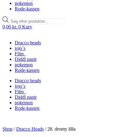
pokemon
Rode-kassen
Products
search
0,00
kr.
0
Kurv
Dracco heads
jojo´s
Film
Diddl papir
pokemon
Rode-kassen
Dracco heads
jojo´s
Film
Diddl papir
pokemon
Rode-kassen
Shop
/
Dracco Heads
/
28. dromy lilla