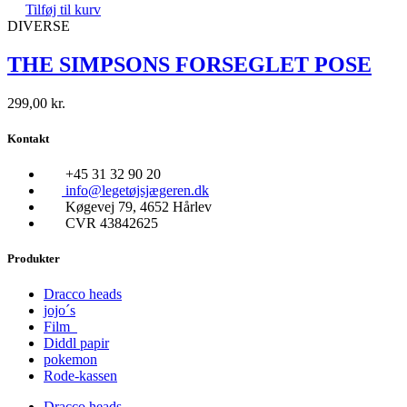
Tilføj til kurv
DIVERSE
THE SIMPSONS FORSEGLET POSE
299,00
kr.
Kontakt
+45 31 32 90 20
info@legetøjsjægeren.dk
Køgevej 79, 4652 Hårlev
CVR 43842625
Produkter
Dracco heads
jojo´s
Film
Diddl papir
pokemon
Rode-kassen
Dracco heads