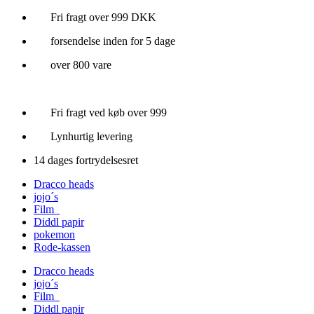
Videre
Fri fragt over 999 DKK
til
forsendelse inden for 5 dage
indhold
over 800 vare
Fri fragt ved køb over 999
Lynhurtig levering
14 dages fortrydelsesret
Dracco heads
jojo´s
Film
Diddl papir
pokemon
Rode-kassen
Dracco heads
jojo´s
Film
Diddl papir