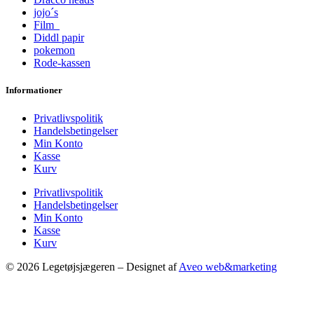
jojo´s
Film
Diddl papir
pokemon
Rode-kassen
Informationer
Privatlivspolitik
Handelsbetingelser
Min Konto
Kasse
Kurv
Privatlivspolitik
Handelsbetingelser
Min Konto
Kasse
Kurv
© 2026 Legetøjsjægeren – Designet af
Aveo web&marketing