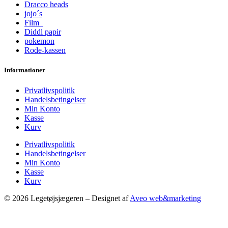
Dracco heads
jojo´s
Film
Diddl papir
pokemon
Rode-kassen
Informationer
Privatlivspolitik
Handelsbetingelser
Min Konto
Kasse
Kurv
Privatlivspolitik
Handelsbetingelser
Min Konto
Kasse
Kurv
© 2026 Legetøjsjægeren – Designet af
Aveo web&marketing