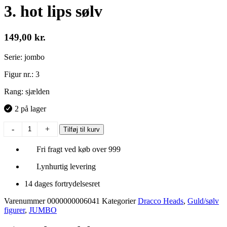
3. hot lips sølv
149,00
kr.
Serie: jombo
Figur nr.: 3
Rang: sjælden
2 på lager
3.
-
+
Tilføj til kurv
hot
lips
Fri fragt ved køb over 999
sølv
antal
Lynhurtig levering
14 dages fortrydelsesret
Varenummer
0000000006041
Kategorier
Dracco Heads
,
Guld/sølv
figurer
,
JUMBO