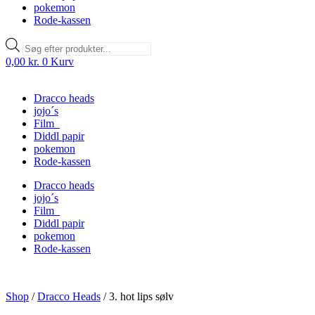
pokemon
Rode-kassen
Products
search
0,00
kr.
0
Kurv
Dracco heads
jojo´s
Film
Diddl papir
pokemon
Rode-kassen
Dracco heads
jojo´s
Film
Diddl papir
pokemon
Rode-kassen
Shop
/
Dracco Heads
/
3. hot lips sølv