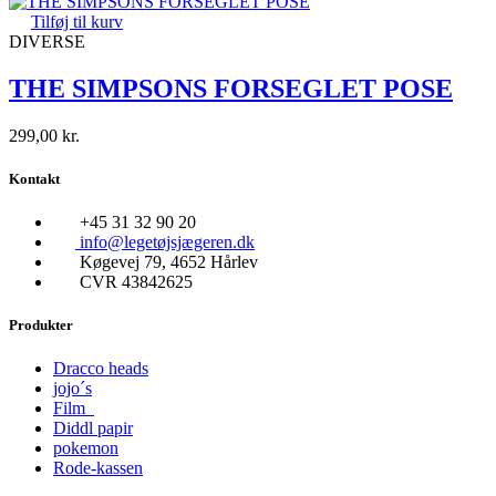
Tilføj til kurv
DIVERSE
THE SIMPSONS FORSEGLET POSE
299,00
kr.
Kontakt
+45 31 32 90 20
info@legetøjsjægeren.dk
Køgevej 79, 4652 Hårlev
CVR 43842625
Produkter
Dracco heads
jojo´s
Film
Diddl papir
pokemon
Rode-kassen