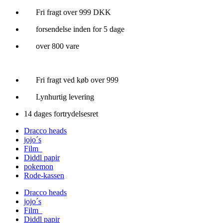
Videre
Fri fragt over 999 DKK
til
forsendelse inden for 5 dage
indhold
over 800 vare
Fri fragt ved køb over 999
Lynhurtig levering
14 dages fortrydelsesret
Dracco heads
jojo´s
Film
Diddl papir
pokemon
Rode-kassen
Dracco heads
jojo´s
Film
Diddl papir