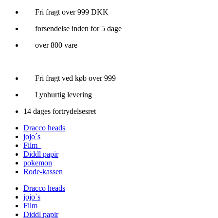
Videre
Fri fragt over 999 DKK
til
forsendelse inden for 5 dage
indhold
over 800 vare
Fri fragt ved køb over 999
Lynhurtig levering
14 dages fortrydelsesret
Dracco heads
jojo´s
Film
Diddl papir
pokemon
Rode-kassen
Dracco heads
jojo´s
Film
Diddl papir