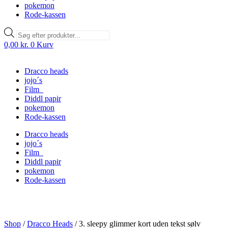
pokemon
Rode-kassen
Products
search
0,00
kr.
0
Kurv
Dracco heads
jojo´s
Film
Diddl papir
pokemon
Rode-kassen
Dracco heads
jojo´s
Film
Diddl papir
pokemon
Rode-kassen
Shop
/
Dracco Heads
/
3. sleepy glimmer kort uden tekst sølv