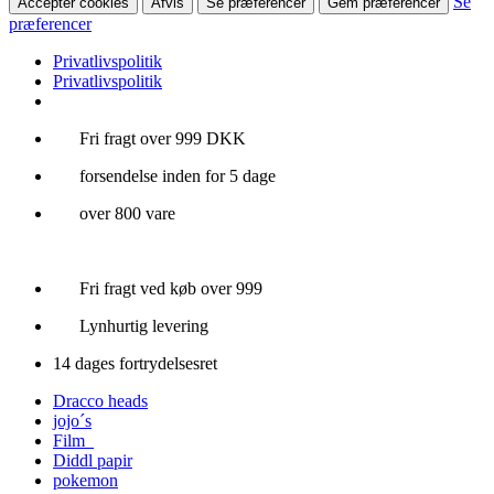
Se
Accepter cookies
Afvis
Se præferencer
Gem præferencer
præferencer
Privatlivspolitik
Privatlivspolitik
Videre
Fri fragt over 999 DKK
til
forsendelse inden for 5 dage
indhold
over 800 vare
Fri fragt ved køb over 999
Lynhurtig levering
14 dages fortrydelsesret
Dracco heads
jojo´s
Film
Diddl papir
pokemon