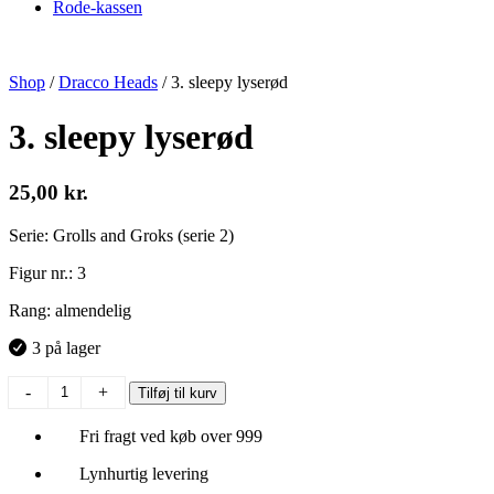
Rode-kassen
Shop
/
Dracco Heads
/
3. sleepy lyserød
3. sleepy lyserød
25,00
kr.
Serie: Grolls and Groks (serie 2)
Figur nr.: 3
Rang: almendelig
3 på lager
3.
-
+
Tilføj til kurv
sleepy
lyserød
Fri fragt ved køb over 999
antal
Lynhurtig levering