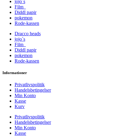
jojo´s
Film
Diddl papir
pokemon
Rode-kassen
Dracco heads
jojo´s
Film
Diddl papir
pokemon
Rode-kassen
Informationer
Privatlivspolitik
Handelsbetingelser
Min Konto
Kasse
Kurv
Privatlivspolitik
Handelsbetingelser
Min Konto
Kasse