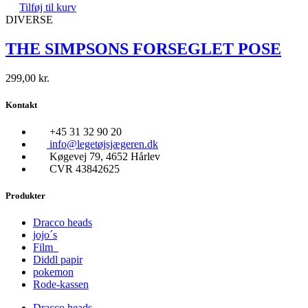
Tilføj til kurv
DIVERSE
THE SIMPSONS FORSEGLET POSE
299,00
kr.
Kontakt
+45 31 32 90 20
info@legetøjsjægeren.dk
Køgevej 79, 4652 Hårlev
CVR 43842625
Produkter
Dracco heads
jojo´s
Film
Diddl papir
pokemon
Rode-kassen
Dracco heads