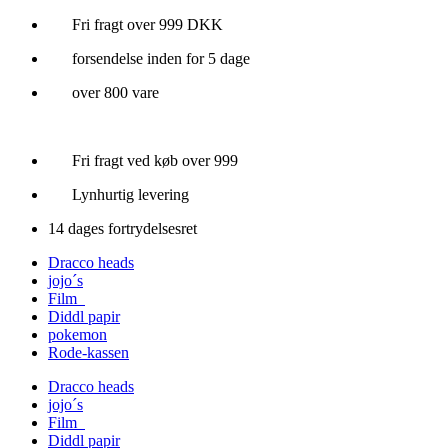
Videre
Fri fragt over 999 DKK
til
forsendelse inden for 5 dage
indhold
over 800 vare
Fri fragt ved køb over 999
Lynhurtig levering
14 dages fortrydelsesret
Dracco heads
jojo´s
Film
Diddl papir
pokemon
Rode-kassen
Dracco heads
jojo´s
Film
Diddl papir