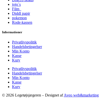
jojo´s
Film
Diddl papir
pokemon
Rode-kassen
Informationer
Privatlivspolitik
Handelsbetingelser
Min Konto
Kasse
Kurv
Privatlivspolitik
Handelsbetingelser
Min Konto
Kasse
Kurv
© 2026 Legetøjsjægeren – Designet af
Aveo web&marketing