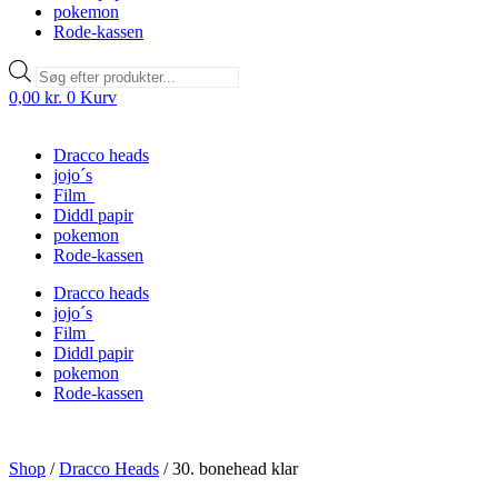
pokemon
Rode-kassen
Products
search
0,00
kr.
0
Kurv
Dracco heads
jojo´s
Film
Diddl papir
pokemon
Rode-kassen
Dracco heads
jojo´s
Film
Diddl papir
pokemon
Rode-kassen
Shop
/
Dracco Heads
/
30. bonehead klar