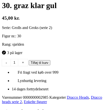
30. graz klar gul
45,00
kr.
Serie: Grolls and Groks (serie 2)
Figur nr.: 30
Rang: sjælden
3 på lager
30.
-
+
Tilføj til kurv
graz
klar
Fri fragt ved køb over 999
gul
antal
Lynhurtig levering
14 dages fortrydelsesret
Varenummer
0000000002985
Kategorier
Dracco Heads
,
Dracco
heads serie 2
,
Enkelte figurer