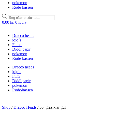
pokemon
Rode-kassen
Products
search
0,00
kr.
0
Kurv
Dracco heads
jojo´s
Film
Diddl papir
pokemon
Rode-kassen
Dracco heads
jojo´s
Film
Diddl papir
pokemon
Rode-kassen
Shop
/
Dracco Heads
/
30. graz klar gul