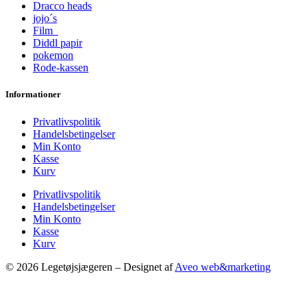
Dracco heads
jojo´s
Film
Diddl papir
pokemon
Rode-kassen
Informationer
Privatlivspolitik
Handelsbetingelser
Min Konto
Kasse
Kurv
Privatlivspolitik
Handelsbetingelser
Min Konto
Kasse
Kurv
© 2026 Legetøjsjægeren – Designet af
Aveo web&marketing