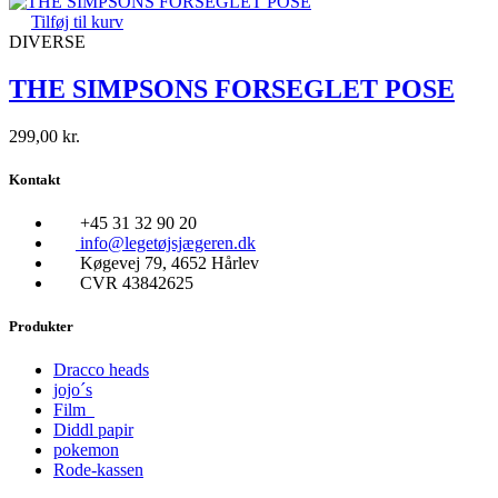
Tilføj til kurv
DIVERSE
THE SIMPSONS FORSEGLET POSE
299,00
kr.
Kontakt
+45 31 32 90 20
info@legetøjsjægeren.dk
Køgevej 79, 4652 Hårlev
CVR 43842625
Produkter
Dracco heads
jojo´s
Film
Diddl papir
pokemon
Rode-kassen