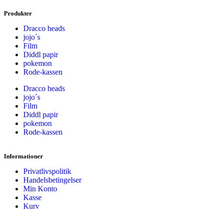
Produkter
Dracco heads
jojo´s
Film
Diddl papir
pokemon
Rode-kassen
Dracco heads
jojo´s
Film
Diddl papir
pokemon
Rode-kassen
Informationer
Privatlivspolitik
Handelsbetingelser
Min Konto
Kasse
Kurv