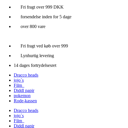
Videre
Fri fragt over 999 DKK
til
forsendelse inden for 5 dage
indhold
over 800 vare
Fri fragt ved køb over 999
Lynhurtig levering
14 dages fortrydelsesret
Dracco heads
jojo´s
Film
Diddl papir
pokemon
Rode-kassen
Dracco heads
jojo´s
Film
Diddl papir