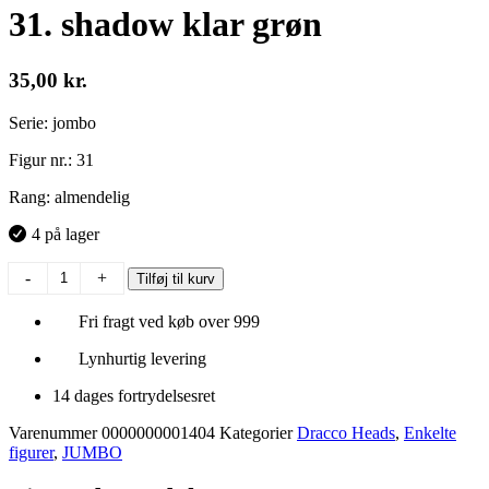
31. shadow klar grøn
35,00
kr.
Serie: jombo
Figur nr.: 31
Rang: almendelig
4 på lager
31.
-
+
Tilføj til kurv
shadow
klar
Fri fragt ved køb over 999
grøn
antal
Lynhurtig levering
14 dages fortrydelsesret
Varenummer
0000000001404
Kategorier
Dracco Heads
,
Enkelte
figurer
,
JUMBO