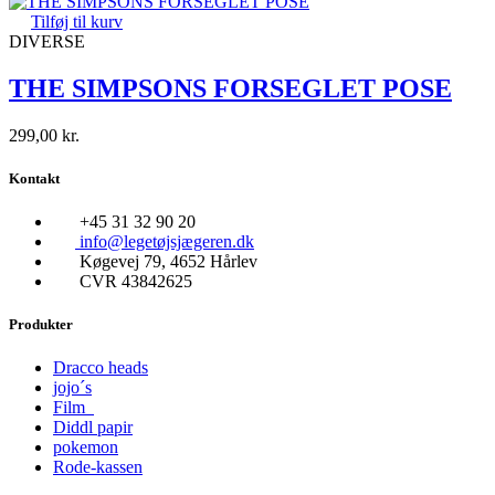
Tilføj til kurv
DIVERSE
THE SIMPSONS FORSEGLET POSE
299,00
kr.
Kontakt
+45 31 32 90 20
info@legetøjsjægeren.dk
Køgevej 79, 4652 Hårlev
CVR 43842625
Produkter
Dracco heads
jojo´s
Film
Diddl papir
pokemon
Rode-kassen