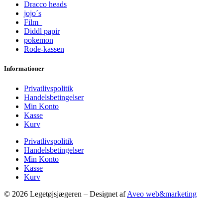
Dracco heads
jojo´s
Film
Diddl papir
pokemon
Rode-kassen
Informationer
Privatlivspolitik
Handelsbetingelser
Min Konto
Kasse
Kurv
Privatlivspolitik
Handelsbetingelser
Min Konto
Kasse
Kurv
© 2026 Legetøjsjægeren – Designet af
Aveo web&marketing