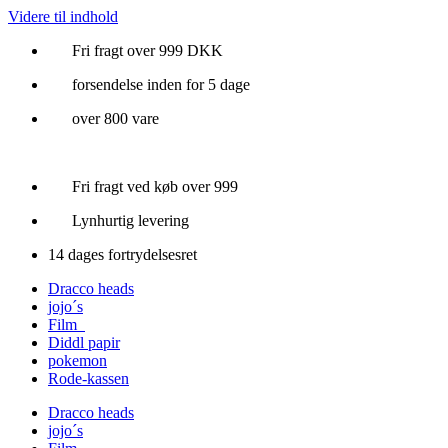
Videre til indhold
Fri fragt over 999 DKK
forsendelse inden for 5 dage
over 800 vare
Fri fragt ved køb over 999
Lynhurtig levering
14 dages fortrydelsesret
Dracco heads
jojo´s
Film
Diddl papir
pokemon
Rode-kassen
Dracco heads
jojo´s