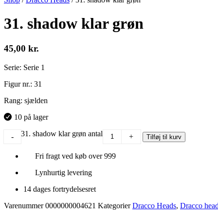
31. shadow klar grøn
45,00
kr.
Serie: Serie 1
Figur nr.: 31
Rang: sjælden
10 på lager
31. shadow klar grøn antal
-
+
Tilføj til kurv
Fri fragt ved køb over 999
Lynhurtig levering
14 dages fortrydelsesret
Varenummer
0000000004621
Kategorier
Dracco Heads
,
Dracco head