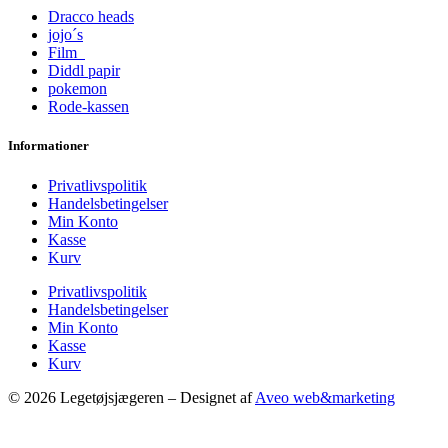
Dracco heads
jojo´s
Film
Diddl papir
pokemon
Rode-kassen
Informationer
Privatlivspolitik
Handelsbetingelser
Min Konto
Kasse
Kurv
Privatlivspolitik
Handelsbetingelser
Min Konto
Kasse
Kurv
© 2026 Legetøjsjægeren – Designet af
Aveo web&marketing