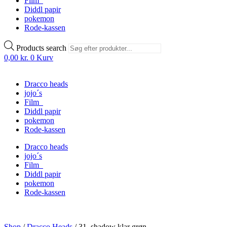
Film
Diddl papir
pokemon
Rode-kassen
Products search
0,00
kr.
0
Kurv
Dracco heads
jojo´s
Film
Diddl papir
pokemon
Rode-kassen
Dracco heads
jojo´s
Film
Diddl papir
pokemon
Rode-kassen
Shop
/
Dracco Heads
/
31. shadow klar grøn