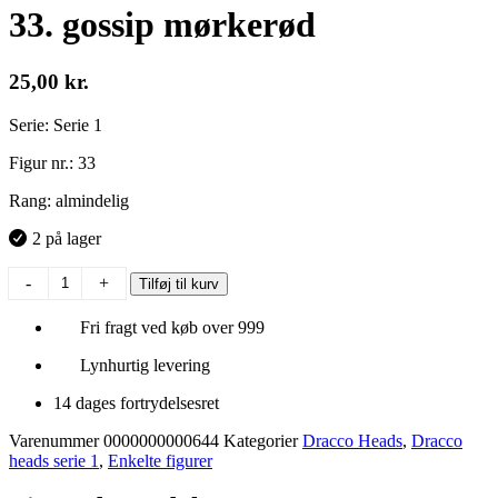
33. gossip mørkerød
25,00
kr.
Serie: Serie 1
Figur nr.: 33
Rang: almindelig
2 på lager
33.
-
+
Tilføj til kurv
gossip
mørkerød
Fri fragt ved køb over 999
antal
Lynhurtig levering
14 dages fortrydelsesret
Varenummer
0000000000644
Kategorier
Dracco Heads
,
Dracco
heads serie 1
,
Enkelte figurer