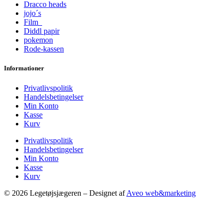
Dracco heads
jojo´s
Film
Diddl papir
pokemon
Rode-kassen
Informationer
Privatlivspolitik
Handelsbetingelser
Min Konto
Kasse
Kurv
Privatlivspolitik
Handelsbetingelser
Min Konto
Kasse
Kurv
© 2026 Legetøjsjægeren – Designet af
Aveo web&marketing