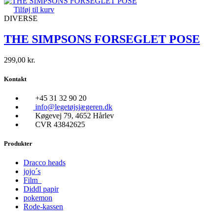
Tilføj til kurv
DIVERSE
THE SIMPSONS FORSEGLET POSE
299,00
kr.
Kontakt
+45 31 32 90 20
info@legetøjsjægeren.dk
Køgevej 79, 4652 Hårlev
CVR 43842625
Produkter
Dracco heads
jojo´s
Film
Diddl papir
pokemon
Rode-kassen