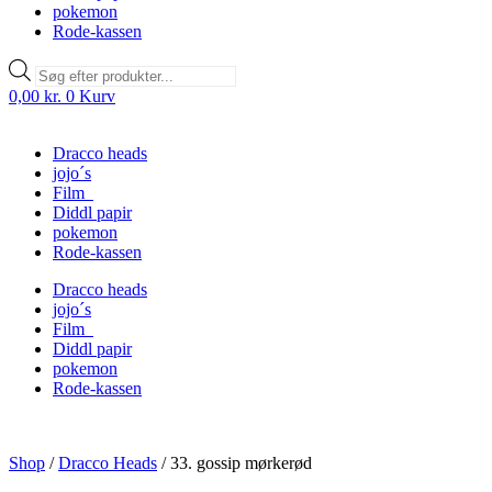
pokemon
Rode-kassen
Products
search
0,00
kr.
0
Kurv
Dracco heads
jojo´s
Film
Diddl papir
pokemon
Rode-kassen
Dracco heads
jojo´s
Film
Diddl papir
pokemon
Rode-kassen
Shop
/
Dracco Heads
/
33. gossip mørkerød