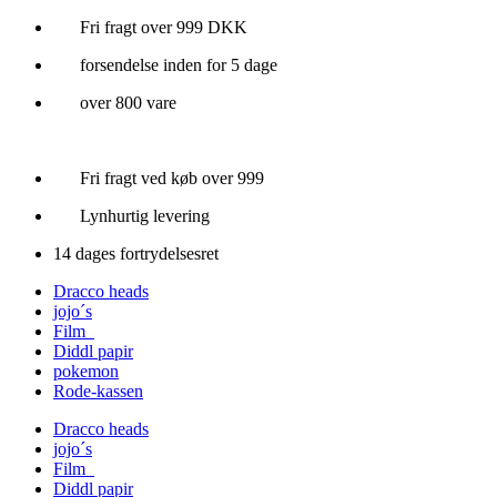
Videre
Fri fragt over 999 DKK
til
forsendelse inden for 5 dage
indhold
over 800 vare
Fri fragt ved køb over 999
Lynhurtig levering
14 dages fortrydelsesret
Dracco heads
jojo´s
Film
Diddl papir
pokemon
Rode-kassen
Dracco heads
jojo´s
Film
Diddl papir